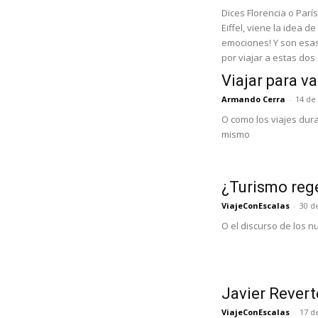
Dices Florencia o Parí
Eiffel, viene la idea d
emociones! Y son esa
por viajar a estas do
Viajar para v
Armando Cerra
-
14 de 
O como los viajes dur
mismo
¿Turismo reg
ViajeConEscalas
-
30 d
O el discurso de los 
Javier Revert
ViajeConEscalas
-
17 d