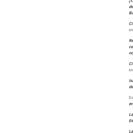
¿C
de
Ba
Ci
e
Re
co
n
Ci
e
Is
d
Da
en
La
Es
L