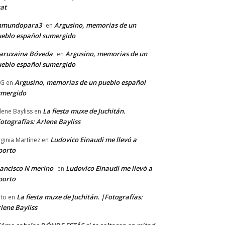
at
nmundopara3
Argusino, memorias de un
en
eblo español sumergido
aruxaina Bóveda
Argusino, memorias de un
en
eblo español sumergido
Argusino, memorias de un pueblo español
CG
en
umergido
La fiesta muxe de Juchitán.
lene Bayliss
en
otografías: Arlene Bayliss
Ludovico Einaudi me llevó a
rginia Martínez
en
porto
ancisco N merino
Ludovico Einaudi me llevó a
en
porto
La fiesta muxe de Juchitán. |Fotografías:
to
en
lene Bayliss