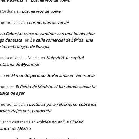
lene Bayliss
Los nervios de volver
en
Los nervios de volver
i Orduña
en
Los nervios de volver
ime González
en
eu Coberta: cruce de caminos con una bienvenida
go dantesca
La calle comercial de Lérida, una
en
 las más largas de Europa
Naipyidó, la capital
ancisco Iglesias Salorio
en
antasma de Myanmar
El mundo perdido de Roraima en Venezuela
ano
en
El Penta de Madrid, el bar donde suena la
ime g.
en
sica de ayer
Lecturas para reflexionar sobre los
ime González
en
evos viajes post pandemia
Mérida no es “La Ciudad
uardo castañeda
en
anca” de México