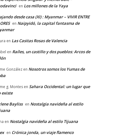
odavinci
Los millones de la Yaya
en
ajando desde casa (XI) : Myanmar – VIVIR ENTRE
LORES
Naipyidó, la capital fantasma de
en
yanmar
Las Casitas Rosas de Valencia
ura
en
Raíles, un castillo y dos pueblos: Arcos de
abel
en
lón
Nosotros somos los Yumas de
ime González
en
uba
Sahara Occidental: un lugar que
ime g. Montes
en
 existe
lene Bayliss
Nostalgia navideña al estilo
en
juana
Nostalgia navideña al estilo Tijuana
na
en
ex
Crónica jonda, un viaje flamenco
en