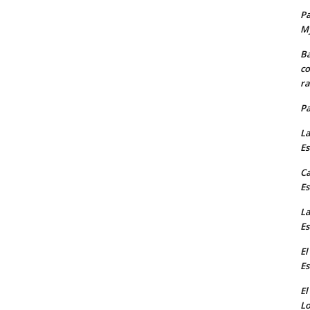
Pa
M
Ba
co
ra
P
La
Es
Ca
Es
La
Es
El
Es
El
Lo