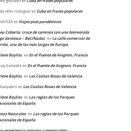
Cuba en frases populares
ime gonzález
en
Cuba en frases populares
lda vélez rodríguez
en
Viajes post pandémicos
NA PIZÁ
en
eu Coberta: cruce de caminos con una bienvenida
go dantesca – BeCiNadas
La calle comercial de
en
rida, una de las más largas de Europa
lene Bayliss
En el Puente de Avignon, Francia
en
En el Puente de Avignon, Francia
ssy bonastre
en
lene Bayliss
Las Casitas Rosas de Valencia
en
Las Casitas Rosas de Valencia
banyalero
en
lene Bayliss
Las reglas de los Parques
en
cionales de España
tas Naturales
Las reglas de los Parques
en
cionales de España
a experiencia singular y memorable –