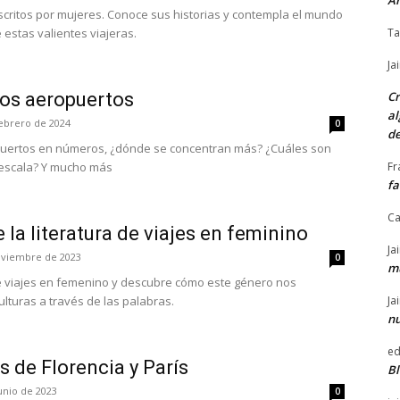
Ar
escritos por mujeres. Conoce sus historias y contempla el mundo
 estas valientes viajeras.
Ta
Ja
los aeropuertos
Cr
al
febrero de 2024
0
de
puertos en números, ¿dónde se concentran más? ¿Cuáles son
 escala? Y mucho más
Fr
f
C
 la literatura de viajes en feminino
Ja
oviembre de 2023
0
mú
 de viajes en femenino y descubre cómo este género nos
lturas a través de las palabras.
Ja
nu
ed
 de Florencia y París
Bl
unio de 2023
0