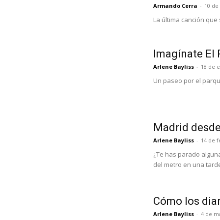
Armando Cerra
-
10 de
La última canción que
Imagínate El 
Arlene Bayliss
-
18 de 
Un paseo por el parq
Madrid desde 
Arlene Bayliss
-
14 de 
¿Te has parado alguna 
del metro en una tarde 
Cómo los diar
Arlene Bayliss
-
4 de m