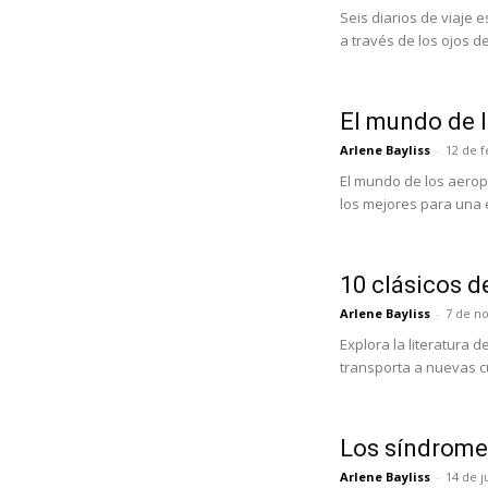
Seis diarios de viaje 
a través de los ojos de
El mundo de 
Arlene Bayliss
-
12 de 
El mundo de los aero
los mejores para una
10 clásicos de
Arlene Bayliss
-
7 de n
Explora la literatura
transporta a nuevas cu
Los síndromes
Arlene Bayliss
-
14 de j