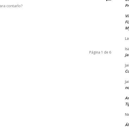
Pr
para contarlo?
Vi
F
M
La
Is
Página 1 de 6
Ja
Ja
C
Ja
no
Ar
Ti
Ni
Ál