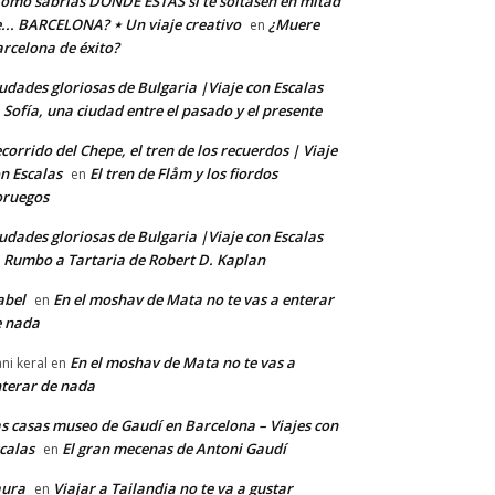
ómo sabrías DÓNDE ESTÁS si te soltasen en mitad
... BARCELONA? ⋆ Un viaje creativo
¿Muere
en
rcelona de éxito?
udades gloriosas de Bulgaria |Viaje con Escalas
Sofía, una ciudad entre el pasado y el presente
n
corrido del Chepe, el tren de los recuerdos | Viaje
n Escalas
El tren de Flåm y los fiordos
en
oruegos
udades gloriosas de Bulgaria |Viaje con Escalas
Rumbo a Tartaria de Robert D. Kaplan
n
abel
En el moshav de Mata no te vas a enterar
en
e nada
En el moshav de Mata no te vas a
ni keral
en
terar de nada
s casas museo de Gaudí en Barcelona – Viajes con
calas
El gran mecenas de Antoni Gaudí
en
aura
Viajar a Tailandia no te va a gustar
en