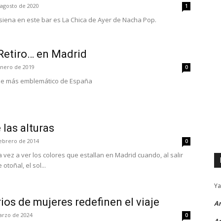
 agosto de 2020
1
 siena en este bar es La Chica de Ayer de Nacha Pop.
Retiro… en Madrid
enero de 2019
0
ue más emblemático de España
las alturas
febrero de 2014
0
vez a ver los colores que estallan en Madrid cuando, al salir
otoñal, el sol...
Ya
ios de mujeres redefinen el viaje
Ar
arzo de 2024
0