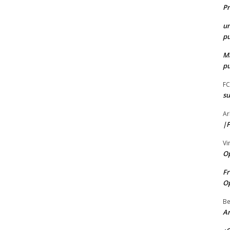
Pr
u
pu
M
pu
F
s
Ar
|F
Vi
O
Fr
O
Be
Ar