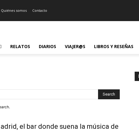
Quiénes somos
Contacto
RELATOS
DIARIOS
VIAJER@S
LIBROS Y RESEÑAS
Search
earch.
adrid, el bar donde suena la música de