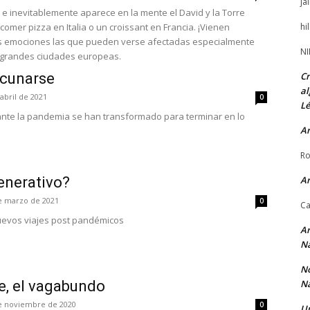
ja
s e inevitablemente aparece en la mente el David y la Torre
e comer pizza en Italia o un croissant en Francia. ¡Vienen
hi
s emociones las que pueden verse afectadas especialmente
NI
s grandes ciudades europeas.
acunarse
Cr
al
abril de 2021
0
Lé
ante la pandemia se han transformado para terminar en lo
Ar
Ro
enerativo?
Ar
e marzo de 2021
0
Ca
nuevos viajes post pandémicos
Ar
Na
No
e, el vagabundo
Na
e noviembre de 2020
0
Un