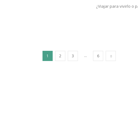
¿Viajar para vivirlo o 
...
1
2
3
6