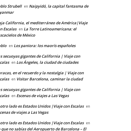
blo Strubell
Naipyidó, la capital fantasma de
en
yanmar
ja California, el mediterráneo de América|Viaje
n Escalas
La Torre Latinoamericana: el
en
scacielos de México
ablo
Los paniora: los maorís españoles
en
s secuoyas gigantes de California | Viaje con
calas
Los Ángeles, la ciudad de ciudades
en
racas, en el recuerdo y la nostalgia | Viaje con
calas
Visitar Barcelona, caminar la ciudad
en
s secuoyas gigantes de California | Viaje con
calas
Escenas de viajes a Las Vegas
en
 otro lado es Estados Unidos |Viaje con Escalas
en
cenas de viajes a Las Vegas
 otro lado es Estados Unidos |Viaje con Escalas
en
 que no sabías del Aeropuerto de Barcelona – El