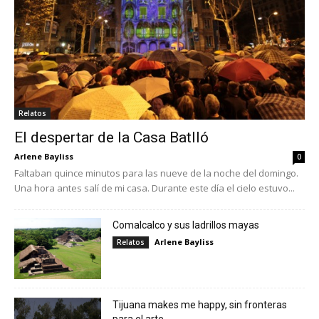
Relatos
El despertar de la Casa Batlló
Arlene Bayliss
0
Faltaban quince minutos para las nueve de la noche del domingo.
Una hora antes salí de mi casa. Durante este día el cielo estuvo...
Comalcalco y sus ladrillos mayas
Arlene Bayliss
Relatos
Tijuana makes me happy, sin fronteras
para el arte