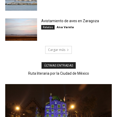
Avistamiento de aves en Zaragoza
Ana Varela
Relatos
Cargar más
ÚLTIMAS ENTRADAS
Ruta literaria por la Ciudad de México
Agave en vena: tequila, mezcal y pulque