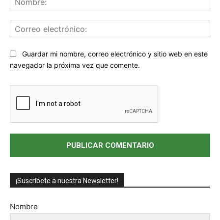
Co
ele
Sitio
Guardar mi nombre, correo electrónico y sitio web en este
web:
navegador la próxima vez que comente.
¡Suscríbete a nuestra Newsletter!
Nombre