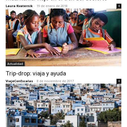
Laura Kvaternik
-
19 de enero de 2018
0
Actualidad
Trip-drop: viaja y ayuda
ViajeConEscalas
-
8 de noviembre de 2017
0