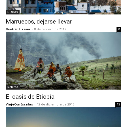
Diarios
Marruecos, dejarse llevar
Beatriz Lizana
-
8 de febrero de 2017
0
Relatos
El oasis de Etiopía
ViajeConEscalas
-
12 de diciembre de 2016
15