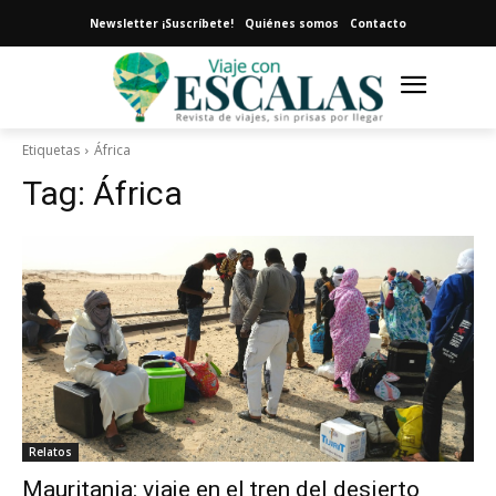
Newsletter ¡Suscríbete!
Quiénes somos
Contacto
Etiquetas
África
Tag:
África
Relatos
Mauritania: viaje en el tren del desierto