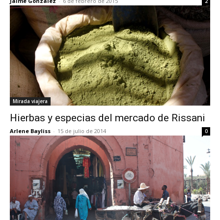
Jaime González
-
6 de febrero de 2015
2
Mirada viajera
Hierbas y especias del mercado de Rissani
Arlene Bayliss
-
15 de julio de 2014
0