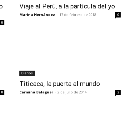
o
Viaje al Perú, a la partícula del yo
Marina Hernández
-
17 de febrero de 2018
0
0
Diarios
Titicaca, la puerta al mundo
Carmina Balaguer
-
2 de julio de 2014
0
2