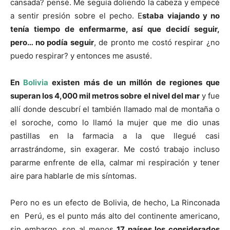
cansada? pensé. Me seguía doliendo la cabeza y empecé
a sentir presión sobre el pecho. E
staba viajando y no
tenía tiempo de enfermarme, así que decidí seguir,
pero… no podía seguir
, de pronto me costó respirar ¿no
puedo respirar? y entonces me asusté.
En
Bolivia
existen más de un millón de regiones que
superan los 4,000 mil metros sobre el nivel del mar
y fue
allí donde descubrí el también llamado mal de montaña o
el soroche, como lo llamó la mujer que me dio unas
pastillas en la farmacia a la que llegué casi
arrastrándome, sin exagerar. Me costó trabajo incluso
pararme enfrente de ella, calmar mi respiración y tener
aire para hablarle de mis síntomas.
Pero no es un efecto de Bolivia, de hecho, La Rinconada
en Perú, es el punto más alto del continente americano,
sin embargo, son al menos
17 países los considerados