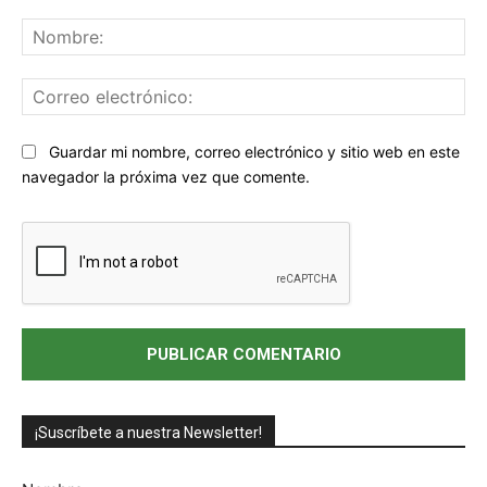
Comentario:
No
Co
ele
Sitio
Guardar mi nombre, correo electrónico y sitio web en este
web:
navegador la próxima vez que comente.
¡Suscríbete a nuestra Newsletter!