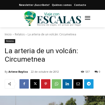
Newsletter ¡Suscríbete!
Quiénes somos
Contacto
Inicio
Relatos
La arteria de un volcán: Circumetnea
Relatos
La arteria de un volcán:
Circumetnea
By
Arlene Bayliss
22 de octubre de 2012
537
0