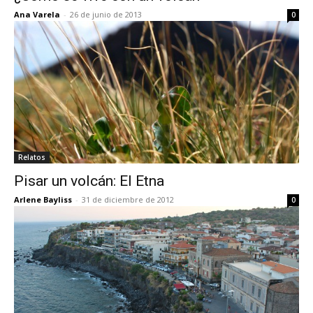
Ana Varela
-
26 de junio de 2013
0
Relatos
Pisar un volcán: El Etna
Arlene Bayliss
-
31 de diciembre de 2012
0