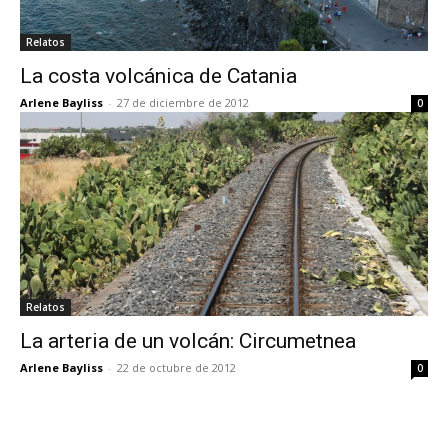
Relatos
La costa volcánica de Catania
Arlene Bayliss
-
27 de diciembre de 2012
0
Relatos
La arteria de un volcán: Circumetnea
Arlene Bayliss
-
22 de octubre de 2012
0