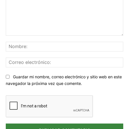
Comentario:
No
Co
ele
Sitio
Guardar mi nombre, correo electrónico y sitio web en este
web:
navegador la próxima vez que comente.