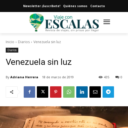
Newsletter ¡Suscríbete!
Quiénes somos
Contacto
Inicio
Diarios
Venezuela sin luz
Diarios
Venezuela sin luz
By
Adriana Herrera
18 de marzo de 2019
435
0