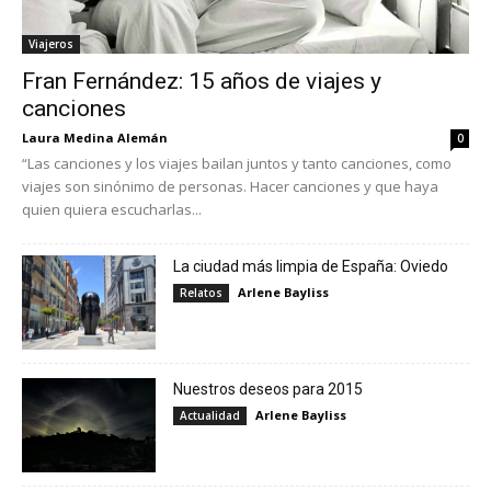
Viajeros
Fran Fernández: 15 años de viajes y
canciones
Laura Medina Alemán
0
“Las canciones y los viajes bailan juntos y tanto canciones, como
viajes son sinónimo de personas. Hacer canciones y que haya
quien quiera escucharlas...
La ciudad más limpia de España: Oviedo
Arlene Bayliss
Relatos
Nuestros deseos para 2015
Arlene Bayliss
Actualidad