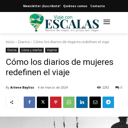
Newsletter ¡Suscríbete!
Quiénes somos
Contacto
Inicio
Diarios
Cómo los diarios de mujeres redefinen el viaje
Diarios
Libros y reseñas
Viajeros
Cómo los diarios de mujeres
redefinen el viaje
By
Arlene Bayliss
4 de marzo de 2024
2292
0