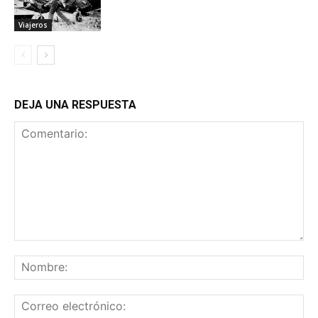
Viajeros
DEJA UNA RESPUESTA
Comentario:
No
Co
ele