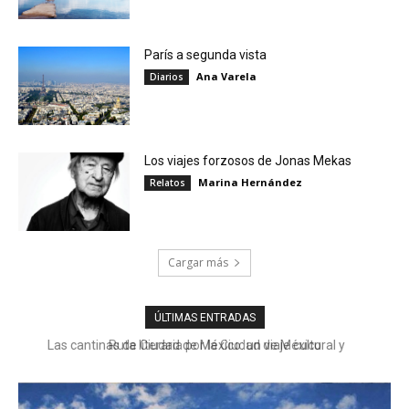
París a segunda vista
Ana Varela
Diarios
Los viajes forzosos de Jonas Mekas
Marina Hernández
Relatos
Cargar más
ÚLTIMAS ENTRADAS
Ruta literaria por la Ciudad de México