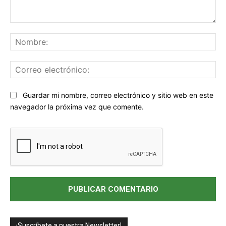
Comentario:
No
Co
ele
Sitio
Guardar mi nombre, correo electrónico y sitio web en este
web:
navegador la próxima vez que comente.
¡Suscríbete a nuestra Newsletter!