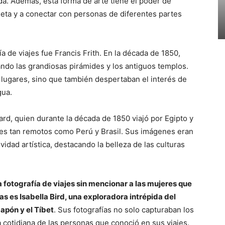
da. Además, esta forma de arte tiene el poder de
aneta y a conectar con personas de diferentes partes
a de viajes fue Francis Frith. En la década de 1850,
rando las grandiosas pirámides y los antiguos templos.
ugares, sino que también despertaban el interés de
gua.
rd, quien durante la década de 1850 viajó por Egipto y
res tan remotos como Perú y Brasil. Sus imágenes eran
dad artística, destacando la belleza de las culturas
a fotografía de viajes sin mencionar a las mujeres que
as es Isabella Bird, una exploradora intrépida del
apón y el Tíbet
. Sus fotografías no solo capturaban los
a cotidiana de las personas que conoció en sus viajes.