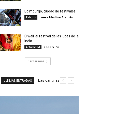
Edimburgo, ciudad de festivales
Laura Medina Alemán
Relatos
Diwali: el festival de las luces de la
India
Redacción
Actualidad
Cargar más
Las cantinas
Ruta
ÚLTIMAS ENTRADAS
de Ciudad de
literaria
México: un
por la
viaje cultural y
Ciudad
gastronómico
de
México