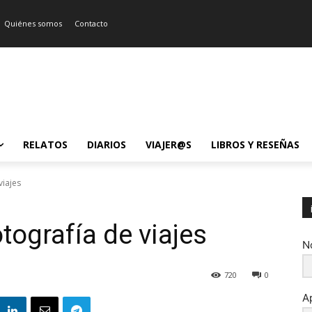
Quiénes somos
Contacto
RELATOS
DIARIOS
VIAJER@S
LIBROS Y RESEÑAS
viajes
otografía de viajes
N
720
0
A