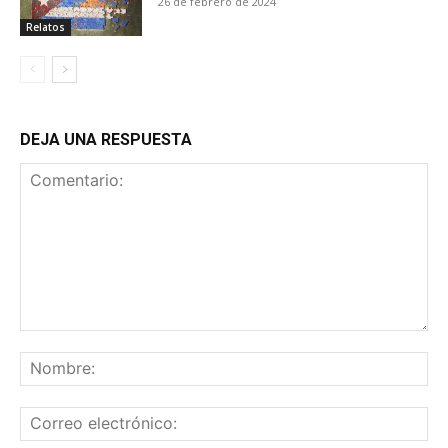
26 de febrero de 2024
Relatos
DEJA UNA RESPUESTA
Comentario:
No
Co
ele