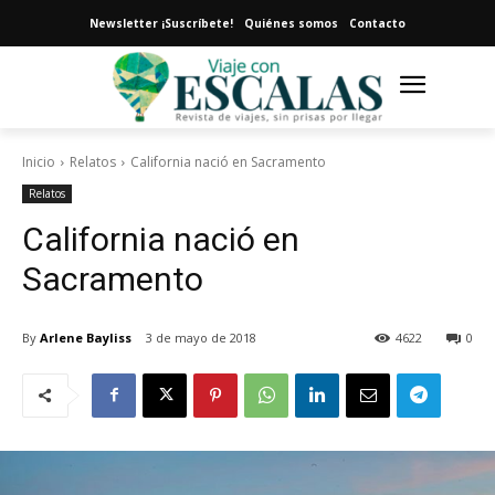
Newsletter ¡Suscríbete!
Quiénes somos
Contacto
Inicio
Relatos
California nació en Sacramento
Relatos
California nació en
Sacramento
By
Arlene Bayliss
3 de mayo de 2018
4622
0