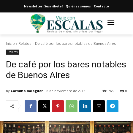
Newsletter ¡Suscríbete!
Quiénes somos
Contacto
Inicio
Relatos
De café por los bares notables de Buenos Aires
Relatos
De café por los bares notables
de Buenos Aires
By
Carmina Balaguer
8 de noviembre de 2016
765
0