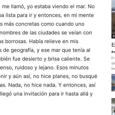
n me llamó, yo estaba viendo el mar. No
 lista para ir y entonces, en mi mente
s más concretas como cuando uno
 nombres de las ciudades se veían con
R
as borrosas. Había relieve en mis
E
 de geografía, y ese mar que tenía al
An
Er
mbién fue desierto y brisa caliente. Se
de
tenso, ruidoso y lejano. Esos minutos
Be
enir y aún así, no hice planes, no busqué
tas. Nada, no hice nada. Y entonces, así
egó una invitación para ir hasta allá y