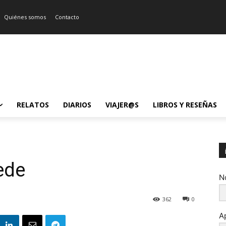
Quiénes somos
Contacto
RELATOS
DIARIOS
VIAJER@S
LIBROS Y RESEÑAS
ede
N
362
0
A