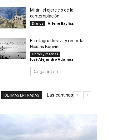
Milán, el ejercicio de la
contemplación
Arlene Bayliss
Diarios
El milagro de vivir y recordar,
Nicolas Bouvier
Libros y reseñas
José Alejandro Adamuz
Cargar más
Las cantinas
Ruta
ÚLTIMAS ENTRADAS
de Ciudad de
literaria
México: un
por la
viaje cultural y
Ciudad
gastronómico
de
México