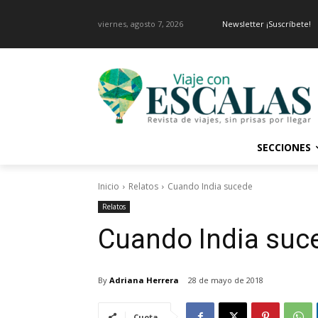
viernes, agosto 7, 2026
Newsletter ¡Suscríbete!
SECCIONES
Inicio
Relatos
Cuando India sucede
Relatos
Cuando India suc
By
Adriana Herrera
28 de mayo de 2018
Cuota