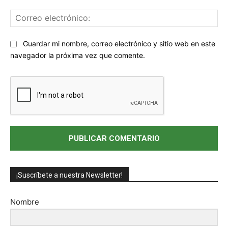
Co
ele
Sitio
Guardar mi nombre, correo electrónico y sitio web en este
web:
navegador la próxima vez que comente.
¡Suscríbete a nuestra Newsletter!
Nombre