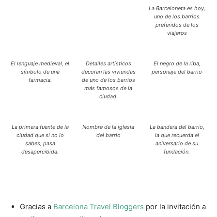
La Barceloneta es hoy,
uno de los barrios
preferidos de los
viajeros
El lenguaje medieval, el
Detalles artísticos
El negro de la riba,
símbolo de una
decoran las viviendas
personaje del barrio
farmacia.
de uno de los barrios
más famosos de la
ciudad.
La primera fuente de la
Nombre de la iglesia
La bandera del barrio,
ciudad que si no lo
del barrio
la que recuerda el
sabes, pasa
aniversario de su
desapercibida.
fundación.
Gracias a
Barcelona Travel Bloggers
por la invitación a