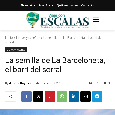
Newsletter ¡Suscríbete!
Quiénes somos
Contacto
Inicio
Libros y reseñas
La semilla de La Barceloneta, el barri del
sorral
Libros y reseñas
La semilla de La Barceloneta,
el barri del sorral
By
Arlene Bayliss
9 de enero de 2015
600
3