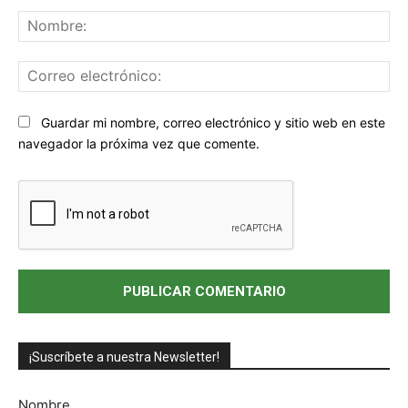
Comentario:
No
Co
ele
Sitio
Guardar mi nombre, correo electrónico y sitio web en este
web:
navegador la próxima vez que comente.
¡Suscríbete a nuestra Newsletter!
Nombre