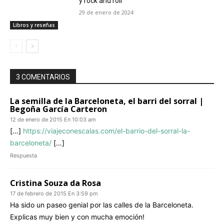
y rock and roll
29 de enero de 2024
Libros y reseñas
3 COMENTARIOS
La semilla de la Barceloneta, el barri del sorral |
Begoña García Carteron
12 de enero de 2015 En 10:03 am
[…]
https://viajeconescalas.com/el-barrio-del-sorral-la-
barceloneta/
[…]
Respuesta
Cristina Souza da Rosa
17 de febrero de 2015 En 3:59 pm
Ha sido un paseo genial por las calles de la Barceloneta.
Explicas muy bien y con mucha emoción!