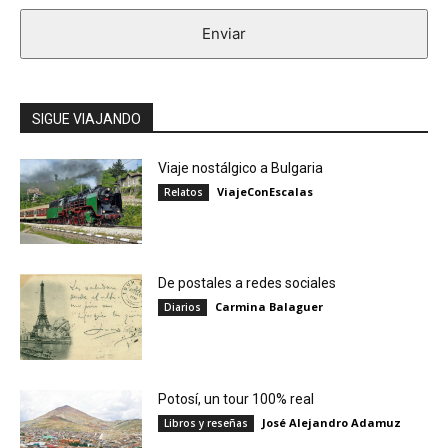
Enviar
SIGUE VIAJANDO
Viaje nostálgico a Bulgaria
ViajeConEscalas
Relatos
De postales a redes sociales
Carmina Balaguer
Diarios
Potosí, un tour 100% real
José Alejandro Adamuz
Libros y reseñas