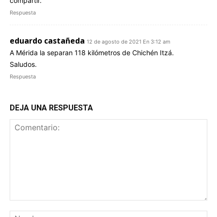
compartir.
Respuesta
eduardo castañeda
12 de agosto de 2021 En 3:12 am
A Mérida la separan 118 kilómetros de Chichén Itzá.
Saludos.
Respuesta
DEJA UNA RESPUESTA
Comentario:
No