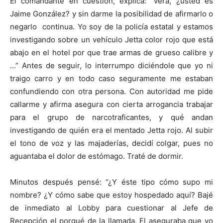
El comandante en cuestión, explica: “verá, ¿usted es
Jaime González? y sin darme la posibilidad de afirmarlo o
negarlo continua. Yo soy de la policía estatal y estamos
investigando sobre un vehículo Jetta color rojo que está
abajo en el hotel por que trae armas de grueso calibre y
…” Antes de seguir, lo interrumpo diciéndole que yo ni
traigo carro y en todo caso seguramente me estaban
confundiendo con otra persona. Con autoridad me pide
callarme y afirma asegura con cierta arrogancia trabajar
para el grupo de narcotraficantes, y qué andan
investigando de quién era el mentado Jetta rojo. Al subir
el tono de voz y las majaderías, decidí colgar, pues no
aguantaba el dolor de estómago. Traté de dormir.
Minutos después pensé: “¿Y éste tipo cómo supo mi
nombre? ¿Y cómo sabe que estoy hospedado aquí? Bajé
de inmediato al Lobby para cuestionar al Jefe de
Recepción el porqué de la llamada. El aseguraba que yo