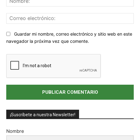
Co
ele
Sitio
Guardar mi nombre, correo electrónico y sitio web en este
web:
navegador la próxima vez que comente.
¡Suscríbete a nuestra Newsletter!
Nombre