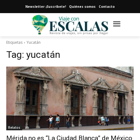
Newsletter ¡Suscríbete!
Quiénes somos
Contacto
Etiquetas
Yucatán
Tag:
yucatán
Relatos
Mérida no es “La Ciudad Blanca” de México