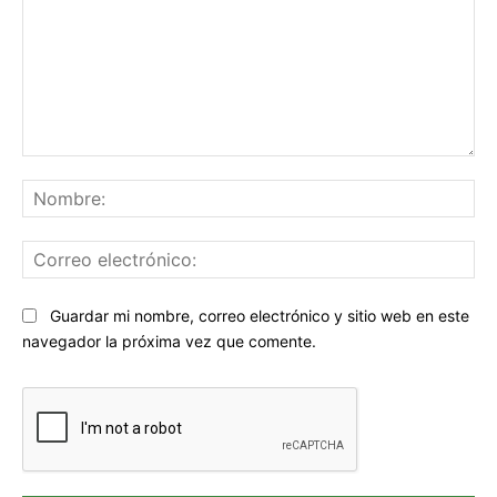
Comentario:
No
Co
ele
Sitio
Guardar mi nombre, correo electrónico y sitio web en este
web:
navegador la próxima vez que comente.