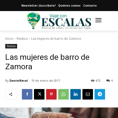
Newsletter ¡Suscríbete!
Quiénes somos
Contacto
Inicio
Relatos
Las mujeres de barro de Zamora
Relatos
Las mujeres de barro de
Zamora
By
DanielKeral
19 de enero de 2017
872
4