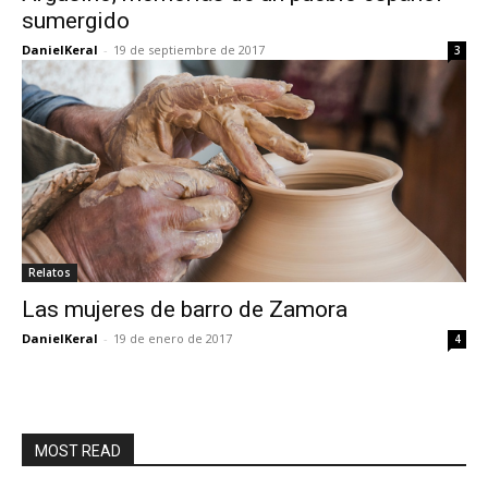
sumergido
DanielKeral
-
19 de septiembre de 2017
3
Relatos
Las mujeres de barro de Zamora
DanielKeral
-
19 de enero de 2017
4
MOST READ