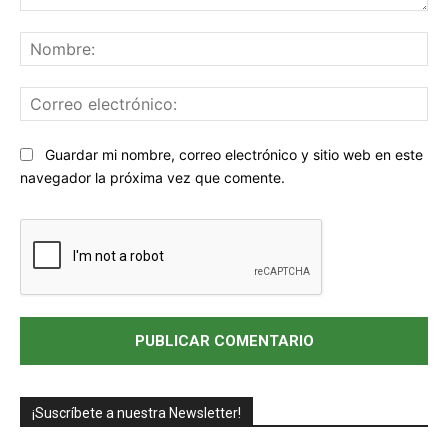
Comentario:
No
Co
ele
Sitio
Guardar mi nombre, correo electrónico y sitio web en este
web:
navegador la próxima vez que comente.
¡Suscríbete a nuestra Newsletter!