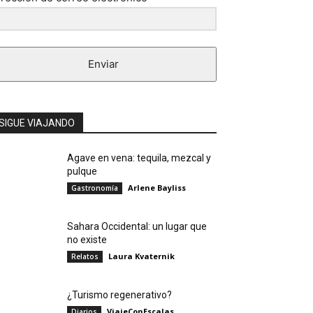
Enviar
SIGUE VIAJANDO
Agave en vena: tequila, mezcal y
pulque
Arlene Bayliss
Gastronomía
Sahara Occidental: un lugar que
no existe
Laura Kvaternik
Relatos
¿Turismo regenerativo?
ViajeConEscalas
Diarios