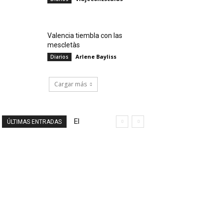
Valencia tiembla con las
mescletàs
Arlene Bayliss
Diarios
Cargar más
El
ÚLTIMAS ENTRADAS
final
de
un
viaje