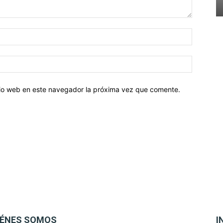
Nombre:
Correo
electróni
itio web en este navegador la próxima vez que comente.
IÉNES SOMOS
I