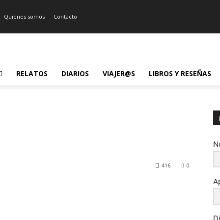
Quiénes somos
Contacto
RELATOS
DIARIOS
VIAJER@S
LIBROS Y RESEÑAS
N
416
0
A
D