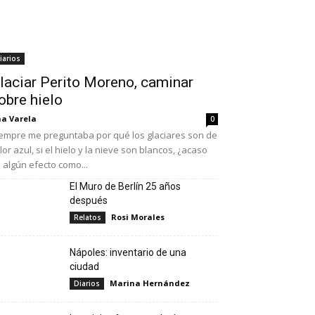
iarios
laciar Perito Moreno, caminar
obre hielo
a Varela
0
empre me preguntaba por qué los glaciares son de
lor azul, si el hielo y la nieve son blancos, ¿acaso
 algún efecto como...
El Muro de Berlín 25 años
después
Rosi Morales
Relatos
Nápoles: inventario de una
ciudad
Marina Hernández
Diarios