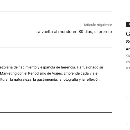
D
Artículo siguiente
La vuelta al mundo en 80 días, el premio
G
s
An
Si
co
nezolana de nacimiento y española de herencia. Ha fusionado su
es
 Marketing con el Periodismo de Viajes. Emprende cada viaje
tural, la naturaleza, la gastronomía, la fotografía y la reflexión.