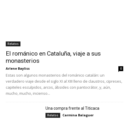
Relatos
El románico en Cataluña, viaje a sus
monasterios
Arlene Bayliss
0
Estas son algunos monasterios del románico catalán: un
verdadero viaje desde el siglo XI al XIII lleno de claustros, cipreses,
capiteles esculpidos, arcos, ábsides con pantocrátor, y, aún,
mucho, mucho, incienso...
Una compra frente al Titicaca
Carmina Balaguer
Relatos