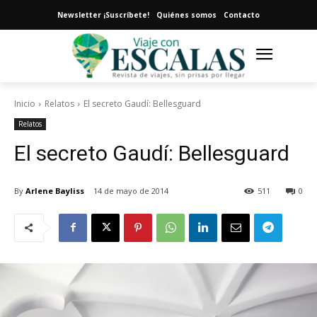
Newsletter ¡Suscríbete!
Quiénes somos
Contacto
Inicio
Relatos
El secreto Gaudí: Bellesguard
Relatos
El secreto Gaudí: Bellesguard
By
Arlene Bayliss
14 de mayo de 2014
511
0