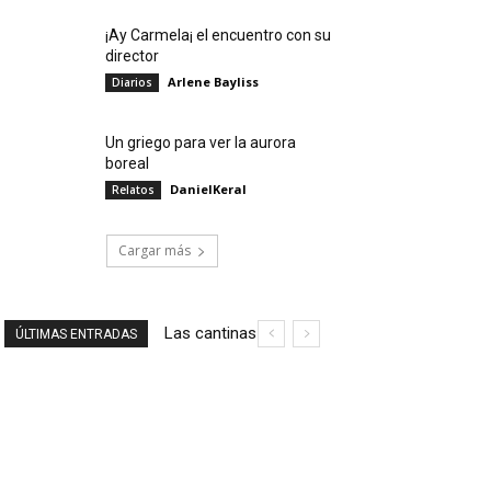
¡Ay Carmela¡ el encuentro con su
director
Arlene Bayliss
Diarios
Un griego para ver la aurora
boreal
DanielKeral
Relatos
Cargar más
Las cantinas
Ruta
ÚLTIMAS ENTRADAS
de Ciudad de
literaria
México: un
por la
viaje cultural y
Ciudad
gastronómico
de
México