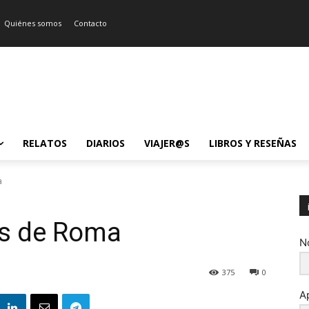
Quiénes somos
Contacto
RELATOS
DIARIOS
VIAJER@S
LIBROS Y RESEÑAS
a
jes de Roma
N
375
0
A