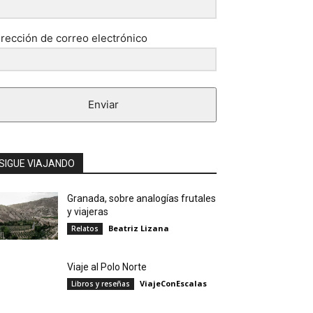
irección de correo electrónico
Enviar
SIGUE VIAJANDO
Granada, sobre analogías frutales
y viajeras
Beatriz Lizana
Relatos
Viaje al Polo Norte
ViajeConEscalas
Libros y reseñas