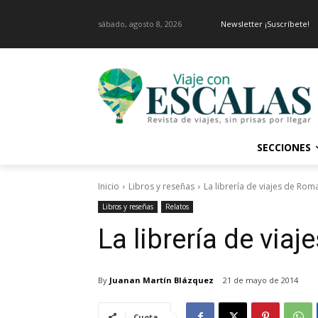
sábado, agosto 8, 2026
Newsletter ¡Suscríbete!
SECCIONES
Inicio
Libros y reseñas
La librería de viajes de Rom
Libros y reseñas
Relatos
La librería de via
By
Juanan Martín Blázquez
21 de mayo de 2014
Cuota