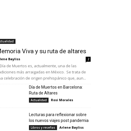
ctualidad
emoria Viva y su ruta de altares
lene Bayliss
2
 Día de Muertos es, actualmente, una de las
adiciones más arraigadas en México. Se trata de
a celebración de origen prehispánico que, aun...
Día de Muertos en Barcelona:
Ruta de Altares
Rosi Morales
Actualidad
Lecturas para reflexionar sobre
los nuevos viajes post pandemia
Arlene Bayliss
Libros y reseñas