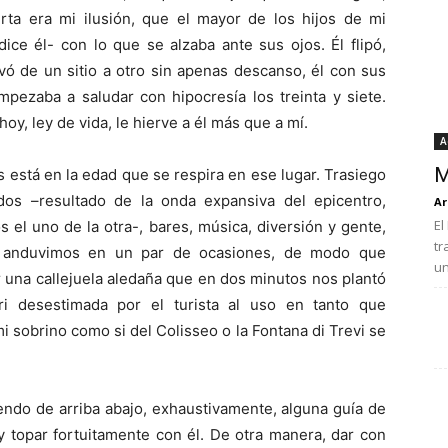
erta era mi ilusión, que el mayor de los hijos de mi
ice él- con lo que se alzaba ante sus ojos. Él flipó,
evó de un sitio a otro sin apenas descanso, él con sus
pezaba a saludar con hipocresía los treinta y siete.
oy, ley de vida, le hierve a él más que a mí.
A
M
s está en la edad que se respira en ese lugar. Trasiego
dos –resultado de la onda expansiva del epicentro,
Ar
El
 el uno de la otra-, bares, música, diversión y gente,
tr
lí anduvimos en un par de ocasiones, de modo que
un
 una callejuela aledaña que en dos minutos nos plantó
ri desestimada por el turista al uso en tanto que
 sobrino como si del Colisseo o la Fontana di Trevi se
endo de arriba abajo, exhaustivamente, alguna guía de
y topar fortuitamente con él. De otra manera, dar con