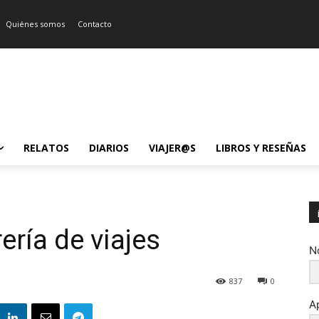
Quiénes somos
Contacto
RELATOS
DIARIOS
VIAJER@S
LIBROS Y RESEÑAS
ería de viajes
N
837
0
A