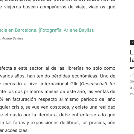
de viajeros buscan compañeros de viaje, viajeros que
: Arlene Bayliss
R
L
l
fecta a este sector, al de las librerías no sólo como
Ar
¿C
e varios años, han tenido pérdidas económicas. Uno de
bi
e mercado a nivel internacional Gfk (
Gesellschaft für
tr
nte los dos primeros meses de este año, las ventas de
es
% en facturación respecto al mismo periodo del año
uier crisis, se vuelven costosos, y existe una realidad
 el gusto por la literatura, debe enfrentarse a lo que
n las ferias y exposiciones de libros, los precios, aún
r accesibles.