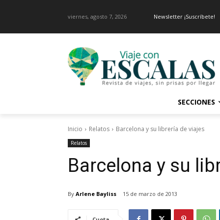
viernes, agosto 7, 2026
Newsletter ¡Suscríbete!
SECCIONES
Inicio
Relatos
Barcelona y su librería de viajes
Relatos
Barcelona y su libr
By
Arlene Bayliss
15 de marzo de 2013
Cuota