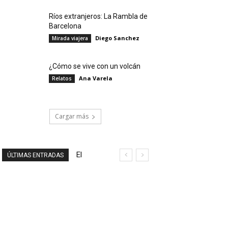
Ríos extranjeros: La Rambla de
Barcelona
Diego Sanchez
Mirada viajera
¿Cómo se vive con un volcán
Ana Varela
Relatos
Cargar más
El
ÚLTIMAS ENTRADAS
final
de
un
viaje