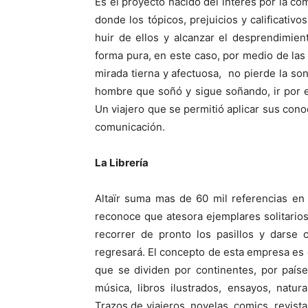
Es el proyecto nacido del interés por la co
donde los tópicos, prejuicios y calificativo
huir de ellos y alcanzar el desprendimie
forma pura, en este caso, por medio de las
mirada tierna y afectuosa, no pierde la son
hombre que soñó y sigue soñando, ir por es
Un viajero que se permitió aplicar sus cono
comunicación.
La Librería
Altaïr suma mas de 60 mil referencias en
reconoce que atesora ejemplares solitarios,
recorrer de pronto los pasillos y darse
regresará. El concepto de esta empresa es 
que se dividen por continentes, por países
música, libros ilustrados, ensayos, natura
Trazos de viajeros, novelas, comics, revist