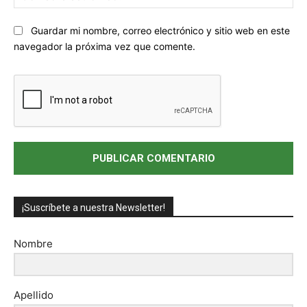
ele
Sitio
Guardar mi nombre, correo electrónico y sitio web en este
web:
navegador la próxima vez que comente.
¡Suscríbete a nuestra Newsletter!
Nombre
Apellido