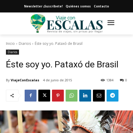
Newsletter ¡Suscríbete!
Quiénes somos
Contacto
Inicio
Diarios
Éste soy yo. Pataxó de Brasil
Diarios
Éste soy yo. Pataxó de Brasil
By
ViajeConEscalas
4 de junio de 2015
1384
0