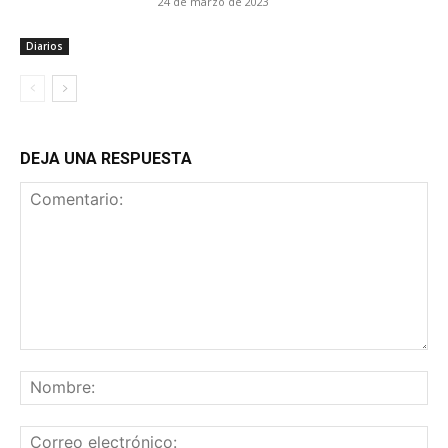
24 de marzo de 2023
Diarios
DEJA UNA RESPUESTA
Comentario:
No
Co