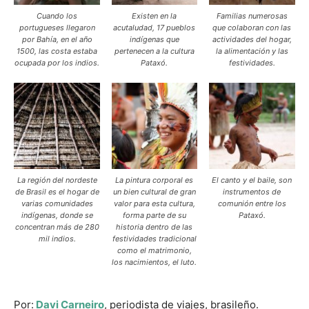
Cuando los
Existen en la
Familias numerosas
portugueses llegaron
acutaludad, 17 pueblos
que colaboran con las
por Bahía, en el año
indígenas que
actividades del hogar,
1500, las costa estaba
pertenecen a la cultura
la alimentación y las
ocupada por los indios.
Pataxó.
festividades.
La región del nordeste
La pintura corporal es
El canto y el baile, son
de Brasil es el hogar de
un bien cultural de gran
instrumentos de
varias comunidades
valor para esta cultura,
comunión entre los
indígenas, donde se
forma parte de su
Pataxó.
concentran más de 280
historia dentro de las
mil indios.
festividades tradicional
como el matrimonio,
los nacimientos, el luto.
Por:
Davi
Carneiro
, periodista de viajes, brasileño.