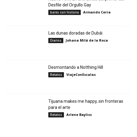
Desfile del Orgullo Gay
Armando Cerra
bares con historia
Las dunas doradas de Dubái
Johana Milá de la Roca
Diarios
Desmontando a Notthing Hill
ViajeConEscalas
Relatos
Tijuana makes me happy, sin fronteras
para el arte
Arlene Bayliss
Relatos