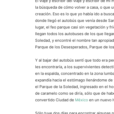
El viaje y escribir del viaje y escribir de m
la búsqueda de cómo volver a casa, o que un
creación. Eso es lo que yo había ido a bus
donde llegó el autobús que venía desde San 
lugar, el feo parque casi sin vegetación y f
llegan todos los autobuses de los que llega
Soledad, y encontré el nombre tan apropia
Parque de los Desesperados, Parque de los
Y al bajar del autobús sentí que todo era pe
les encontraría, a los supervivientes detect
en la espalda, concentrado en la zona lumba
expandía hacia el estómago llenándome de t
el Parque de la Soledad, ingresado en el ho
de caramelo como se diría, sólo que de habe
convertido Ciudad de
México
en un nuevo 
Sólo tuve dos días para encontrar algunas p