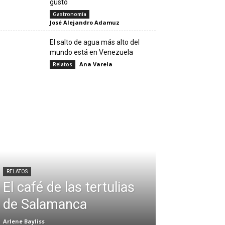
gusto
Gastronomía
José Alejandro Adamuz
El salto de agua más alto del
mundo está en Venezuela
Ana Varela
Relatos
RELATOS
El café de las tertulias
de Salamanca
Arlene Bayliss