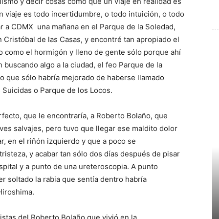
í mismo y decir cosas como que un viaje en realidad es
 viaje es todo incertidumbre, o todo intuición, o todo
car a CDMX una mañana en el Parque de la Soledad,
Cristóbal de las Casas, y encontré tan apropiado el
río como el hormigón y lleno de gente sólo porque ahí
n buscando algo a la ciudad, el feo Parque de la
do que sólo habría mejorado de haberse llamado
 Suicidas o Parque de los Locos.
rfecto, que le encontraría, a Roberto Bolaño, que
ives salvajes, pero tuvo que llegar ese maldito dolor
r, en el riñón izquierdo y que a poco se
risteza, y acabar tan sólo dos días después de pisar
spital y a punto de una ureteroscopia. A punto
r soltado la rabia que sentía dentro habría
Hiroshima.
istas del Roberto Bolaño que vivió en la