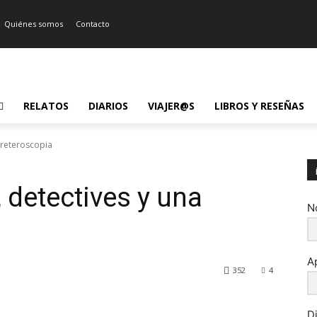
Quiénes somos
Contacto
RELATOS
DIARIOS
VIAJER@S
LIBROS Y RESEÑAS
ureteroscopia
 detectives y una
N
A
352
4
D