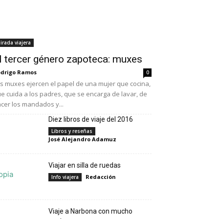
irada viajera
l tercer género zapoteca: muxes
drigo Ramos
0
s muxes ejercen el papel de una mujer que cocina,
e cuida a los padres, que se encarga de lavar, de
cer los mandados y...
Diez libros de viaje del 2016
Libros y reseñas
José Alejandro Adamuz
Viajar en silla de ruedas
Redacción
Info viajera
Viaje a Narbona con mucho