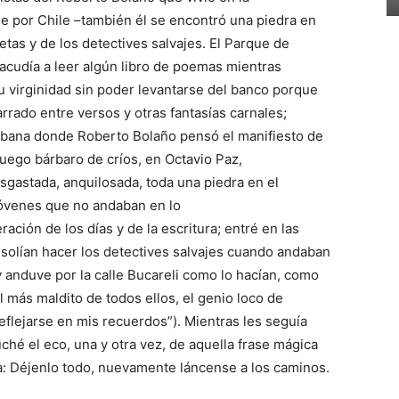
je por Chile –también él se encontró una piedra en
tas y de los detectives salvajes. El Parque de
acudía a leer algún libro de poemas mientras
 virginidad sin poder levantarse del banco porque
arrado entre versos y otras fantasías carnales;
abana donde Roberto Bolaño pensó el manifiesto de
juego bárbaro de críos, en Octavio Paz,
desgastada, anquilosada, toda una piedra en el
 jóvenes que no andaban en lo
ción de los días y de la escritura; entré en las
o solían hacer los detectives salvajes cuando andaban
 anduve por la calle Bucareli como lo hacían, como
l más maldito de todos ellos, el genio loco de
eflejarse en mis recuerdos”). Mientras les seguía
ché el eco, una y otra vez, de aquella frase mágica
ta: Déjenlo todo, nuevamente láncense a los caminos.