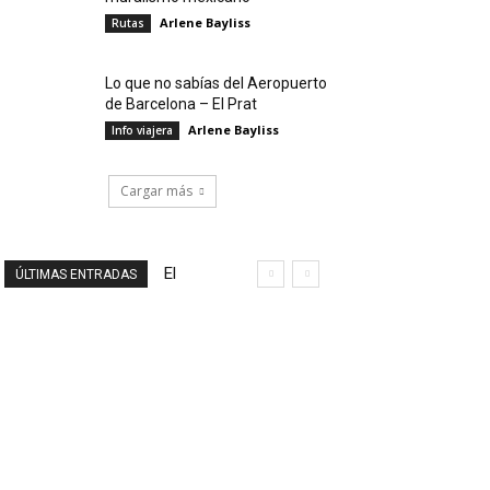
Arlene Bayliss
Rutas
Lo que no sabías del Aeropuerto
de Barcelona – El Prat
Arlene Bayliss
Info viajera
Cargar más
El
ÚLTIMAS ENTRADAS
final
de
un
viaje