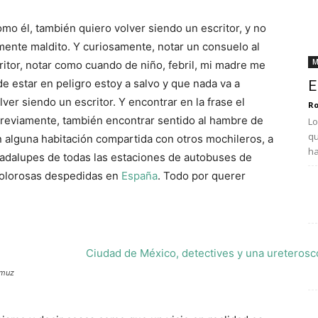
mo él, también quiero volver siendo un escritor, y no
mente maldito. Y curiosamente, notar un consuelo al
M
critor, notar como cuando de niño, febril, mi madre me
 estar en peligro estoy a salvo y que nada va a
E
lver siendo un escritor. Y encontrar en la frase el
Ro
 previamente, también encontrar sentido al hambre de
Lo
qu
n alguna habitación compartida con otros mochileros, a
ha
uadalupes de todas las estaciones de autobuses de
 dolorosas despedidas en
España
. Todo por querer
amuz