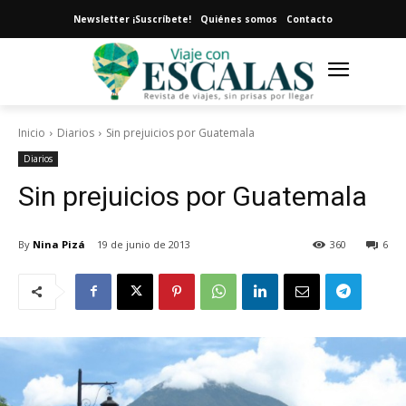
Newsletter ¡Suscríbete!
Quiénes somos
Contacto
Inicio
Diarios
Sin prejuicios por Guatemala
Diarios
Sin prejuicios por Guatemala
By
Nina Pizá
19 de junio de 2013
360
6