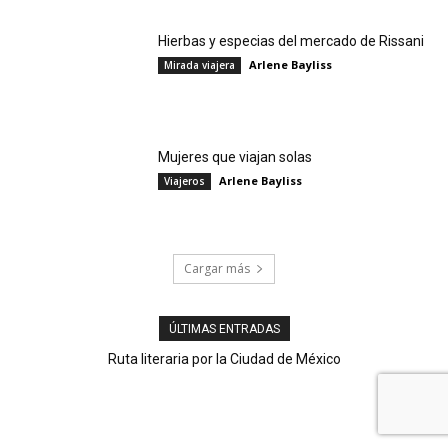
Hierbas y especias del mercado de Rissani
Arlene Bayliss
Mirada viajera
Mujeres que viajan solas
Arlene Bayliss
Viajeros
Cargar más
ÚLTIMAS ENTRADAS
Ruta literaria por la Ciudad de México
Agave en vena: tequila, mezcal y pulque