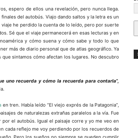
os, espero de ellos una revelación, pero nunca llega.
inales del autobús. Viajo dando saltos y la letra es un
viaje he perdido la cuenta de lo leído, pero por suerte
os. Sé que el viaje permanecerá en esas lecturas y en
tinoamérica y cómo suena y cómo sabe y todo lo que
ner más de diario personal que de atlas geográfico. Ya
s que sintamos cómo afectan los lugares. No descubro
 que uno recuerda y cómo la recuerda para contarla
”,
a.
a
en tren. Había leído “El viejo exprés de la Patagonia”,
aisajes de naturalezas extrañas paralelos a la vía. Fue
r por el autobús. Igual el paisaje corre y yo me veo en
y en cada reflejo me voy perdiendo por los recuerdos de
sueño. Pero los sueños no siempre se pueden cumplir