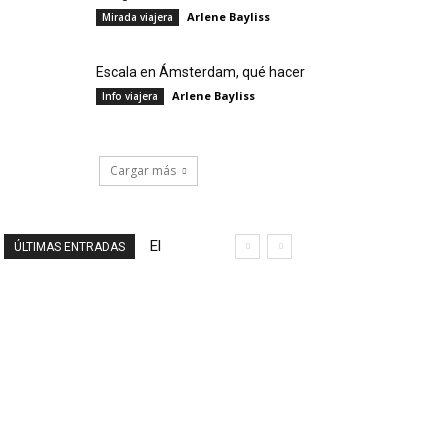
Arlene Bayliss
Mirada viajera
Escala en Ámsterdam, qué hacer
Arlene Bayliss
Info viajera
Cargar más
El
ÚLTIMAS ENTRADAS
final
de
un
viaje