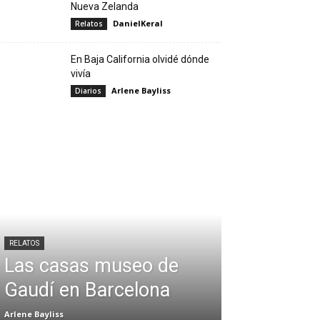
Nueva Zelanda
DanielKeral
Relatos
En Baja California olvidé dónde
vivía
Arlene Bayliss
Diarios
RELATOS
Las casas museo de
Gaudí en Barcelona
Arlene Bayliss