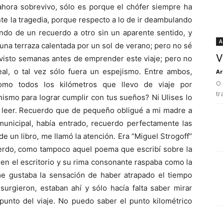
ahora sobrevivo, sólo es porque el chófer siempre ha
ante la tragedia, porque respecto a lo de ir deambulando
ando de un recuerdo a otro sin un aparente sentido, y
A
na terraza calentada por un sol de verano; pero no sé
V
 visto semanas antes de emprender este viaje; pero no
l, o tal vez sólo fuera un espejismo. Entre ambos,
Ar
O 
como todos los kilómetros que llevo de viaje por
tr
ismo para lograr cumplir con tus sueños? Ni Ulises lo
y leer. Recuerdo que de pequeño obligué a mi madre a
 municipal, había entrado, recuerdo perfectamente las
e un libro, me llamó la atención. Era “Miguel Strogoff”
uerdo, como tampoco aquel poema que escribí sobre la
 en el escritorio y su rima consonante raspaba como la
 me gustaba la sensación de haber atrapado el tiempo
surgieron, estaban ahí y sólo hacía falta saber mirar
 punto del viaje. No puedo saber el punto kilométrico