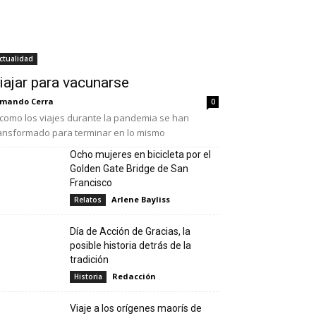
ctualidad
iajar para vacunarse
mando Cerra
0
como los viajes durante la pandemia se han
ansformado para terminar en lo mismo
Ocho mujeres en bicicleta por el
Golden Gate Bridge de San
Francisco
Arlene Bayliss
Relatos
Día de Acción de Gracias, la
posible historia detrás de la
tradición
Redacción
Historia
Viaje a los orígenes maorís de