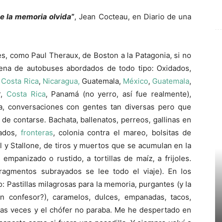
ue la memoria olvida
”
, Jean Cocteau, en Diario de una
s, como Paul Theraux, de Boston a la Patagonia, si no
dena de autobuses abordados de todo tipo: Oxidados,
…
Costa Rica
,
Nicaragua,
Guatemala,
México
,
Guatemala
,
r,
Costa Rica
, Panamá (no yerro, así fue realmente),
a, conversaciones con gentes tan diversas pero que
de contarse. Bachata, ballenatos, perreos, gallinas en
tados,
fronteras
, colonia contra el mareo, bolsitas de
l y Stallone, de tiros y muertos que se acumulan en la
 empanizado o rustido, a tortillas de maíz, a frijoles.
fragmentos subrayados se lee todo el viaje). En los
 Pastillas milagrosas para la memoria, purgantes (y la
n confesor?), caramelos, dulces, empanadas, tacos,
has veces y el chófer no paraba. Me he despertado en