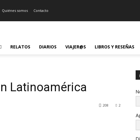
Quiénes somos
Contacto
RELATOS
DIARIOS
VIAJER@S
LIBROS Y RESEÑAS
en Latinoamérica
N
208
2
A
D