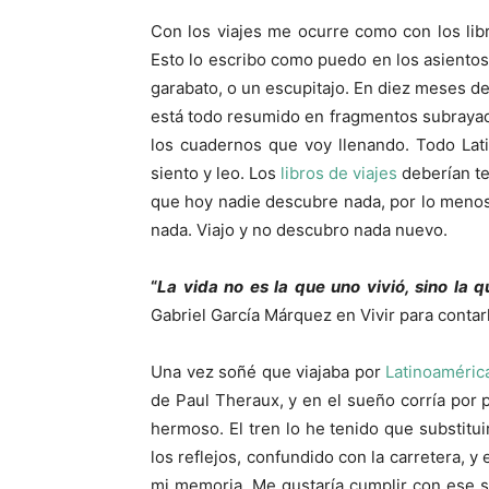
Con los viajes me ocurre como con los libr
Esto lo escribo como puedo en los asientos f
garabato, o un escupitajo. En diez meses de 
está todo resumido en fragmentos subrayad
los cuadernos que voy llenando. Todo La
siento y leo. Los
libros de viajes
deberían te
que hoy nadie descubre nada, por lo meno
nada. Viajo y no descubro nada nuevo.
“
La vida no es la que uno vivió, sino la
Gabriel García Márquez en Vivir para contarl
Una vez soñé que viajaba por
Latinoaméric
de Paul Theraux, y en el sueño corría por p
hermoso. El tren lo he tenido que substitui
los reflejos, confundido con la carretera, 
mi memoria. Me gustaría cumplir con ese 