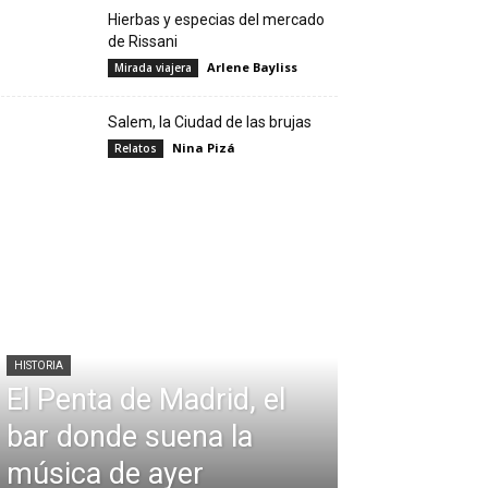
Hierbas y especias del mercado
de Rissani
Arlene Bayliss
Mirada viajera
Salem, la Ciudad de las brujas
Nina Pizá
Relatos
HISTORIA
El Penta de Madrid, el
bar donde suena la
música de ayer