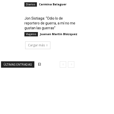
Carmina Balaguer
Diarios
Jon Sistiaga: “Odio lo de
reportero de guerra, a mí no me
gustan las guerras”
Juanan Martín Blázquez
Viajeros
Cargar más
El
ÚLTIMAS ENTRADAS
final
de
un
viaje