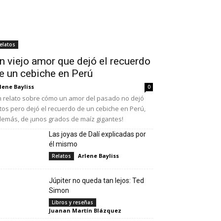
elatos
n viejo amor que dejó el recuerdo
e un cebiche en Perú
lene Bayliss
0
 relato sobre cómo un amor del pasado no dejó
tos pero dejó el recuerdo de un cebiche en Perú,
emás, de ¡unos grados de maíz gigantes!
Las joyas de Dalí explicadas por
él mismo
Arlene Bayliss
Relatos
Júpiter no queda tan lejos: Ted
Simon
Libros y reseñas
Juanan Martín Blázquez