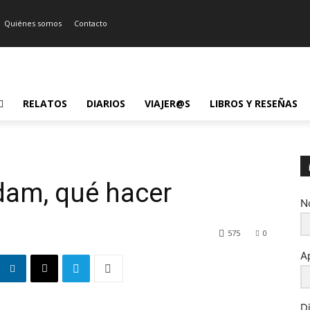
Quiénes somos
Contacto
RELATOS
DIARIOS
VIAJER@S
LIBROS Y RESEÑAS
dam, qué hacer
N
575
0
A
D