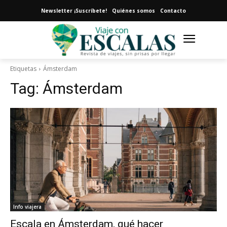
Newsletter ¡Suscríbete!
Quiénes somos
Contacto
Etiquetas
Ámsterdam
Tag:
Ámsterdam
Info viajera
Escala en Ámsterdam, qué hacer