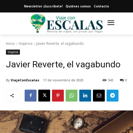
Newsletter ¡Suscríbete!
Quiénes somos
Contacto
Inicio
Viajeros
Javier Reverte, el vagabundo
Viajeros
Javier Reverte, el vagabundo
By
ViajeConEscalas
17 de noviembre de 2020
543
0