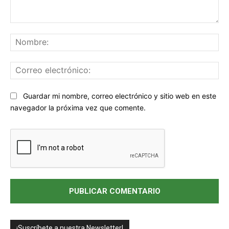
Comentario:
No
Co
ele
Sitio
Guardar mi nombre, correo electrónico y sitio web en este
web:
navegador la próxima vez que comente.
¡Suscríbete a nuestra Newsletter!