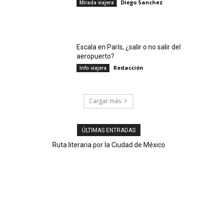
Diego Sanchez
Mirada viajera
Escala en París, ¿salir o no salir del
aeropuerto?
Redacción
Info viajera
Cargar más
ÚLTIMAS ENTRADAS
Ruta literaria por la Ciudad de México
Agave en vena: tequila, mezcal y pulque