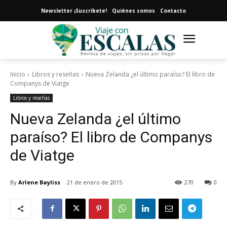
Newsletter ¡Suscríbete!
Quiénes somos
Contacto
Inicio
Libros y reseñas
Nueva Zelanda ¿el último paraíso? El libro de
Companys de Viatge
Libros y reseñas
Nueva Zelanda ¿el último
paraíso? El libro de Companys
de Viatge
By
Arlene Bayliss
21 de enero de 2015
270
0