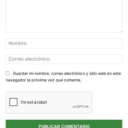
Comentario:
No
Co
ele
Sitio
Guardar mi nombre, correo electrónico y sitio web en este
web:
navegador la próxima vez que comente.