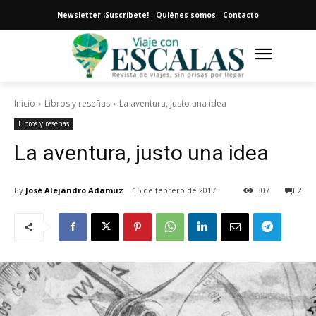
Newsletter ¡Suscríbete!
Quiénes somos
Contacto
Inicio
Libros y reseñas
La aventura, justo una idea
Libros y reseñas
La aventura, justo una idea
By
José Alejandro Adamuz
15 de febrero de 2017
307
2