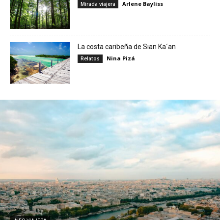
Arlene Bayliss
Mirada viajera
La costa caribeña de Sian Ka´an
Nina Pizá
Relatos