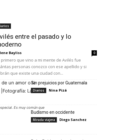
iarios
vilés entre el pasado y lo
oderno
lene Bayliss
0
 primero que vino a mi mente de Avilés fue
ántas personas conozco con ese apellido y si
brán que existe una ciudad con...
Sin prejuicios por Guatemala
Nina Pizá
Diarios
 especial. Es muy común que
Budismo en occidente
Diego Sanchez
Mirada viajera