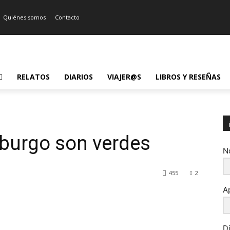
Quiénes somos
Contacto
RELATOS
DIARIOS
VIAJER@S
LIBROS Y RESEÑAS
mburgo son verdes
N
455
2
A
D