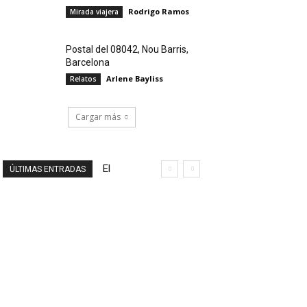
Rodrigo Ramos
Mirada viajera
Postal del 08042, Nou Barris,
Barcelona
Arlene Bayliss
Relatos
Cargar más
El
ÚLTIMAS ENTRADAS
final
de
un
viaje