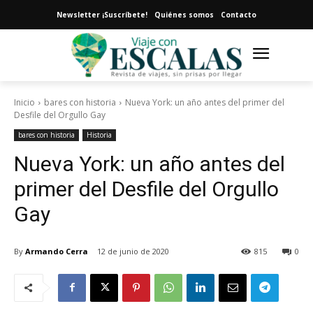
Newsletter ¡Suscríbete!
Quiénes somos
Contacto
Inicio
bares con historia
Nueva York: un año antes del primer del
Desfile del Orgullo Gay
bares con historia
Historia
Nueva York: un año antes del
primer del Desfile del Orgullo
Gay
By
Armando Cerra
12 de junio de 2020
815
0