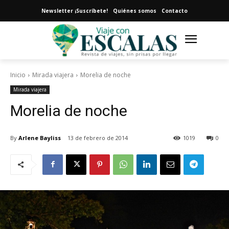
Newsletter ¡Suscríbete!
Quiénes somos
Contacto
Inicio
Mirada viajera
Morelia de noche
Mirada viajera
Morelia de noche
By
Arlene Bayliss
13 de febrero de 2014
1019
0