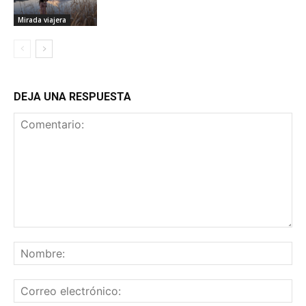
Mirada viajera
DEJA UNA RESPUESTA
Comentario:
No
Co
ele