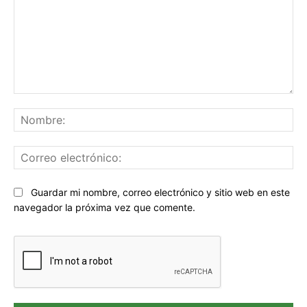
Comentario:
No
Co
ele
Sitio
Guardar mi nombre, correo electrónico y sitio web en este
web:
navegador la próxima vez que comente.