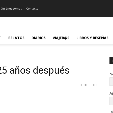
Quiénes somos
Contacto
RELATOS
DIARIOS
VIAJER@S
LIBROS Y RESEÑAS
 25 años después
N
330
0
A
D