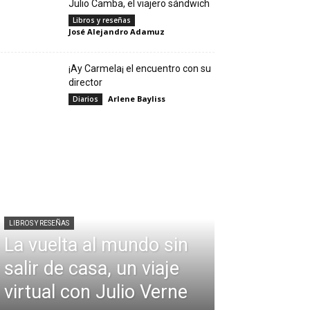
Julio Camba, el viajero sándwich
Libros y reseñas
José Alejandro Adamuz
¡Ay Carmela¡ el encuentro con su
director
Arlene Bayliss
Diarios
LIBROS Y RESEÑAS
La vuelta al mundo sin
salir de casa, un viaje
virtual con Julio Verne