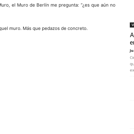
Muro, el Muro de Berlín me pregunta: “¿es que aún no
V
aquel muro. Más que pedazos de concreto.
A
e
Ju
Ci
qu
ex