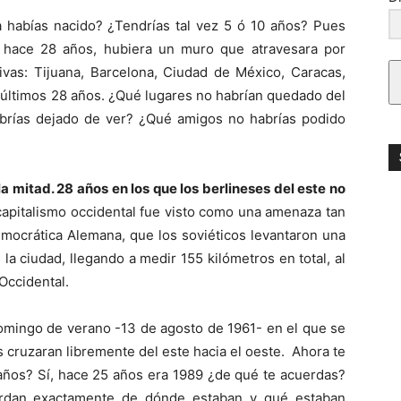
habías nacido? ¿Tendrías tal vez 5 ó 10 años? Pues
 hace 28 años, hubiera un muro que atravesara por
vas: Tijuana, Barcelona, Ciudad de México, Caracas,
s últimos 28 años. ¿Qué lugares no habrían quedado del
habrías dejado de ver? ¿Qué amigos no habrías podido
la mitad. 28 años en los que los berlineses del este no
apitalismo occidental fue visto como una amenaza tan
mocrática Alemana, que los soviéticos levantaron una
la ciudad, llegando a medir 155 kilómetros en total, al
Occidental.
omingo de verano -13 de agosto de 1961- en el que se
 cruzaran libremente del este hacia el oeste. Ahora te
años? Sí, hace 25 años era 1989 ¿de qué te acuerdas?
erdan exactamente de dónde estaban y qué estaban