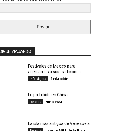
Enviar
SIGUE VIAJANDO
Festivales de México para
acercarnos a sus tradiciones
Redacción
Info viajera
Lo prohibido en China
Nina Pizá
Relatos
La isla más antigua de Venezuela
Johana Milá de la Roca
Relatos