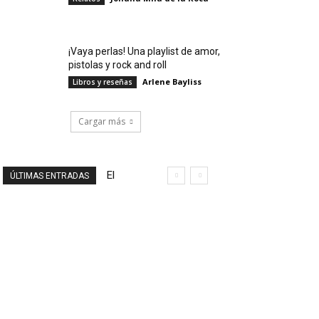
¡Vaya perlas! Una playlist de amor,
pistolas y rock and roll
Arlene Bayliss
Libros y reseñas
Cargar más
El
ÚLTIMAS ENTRADAS
final
de
un
viaje