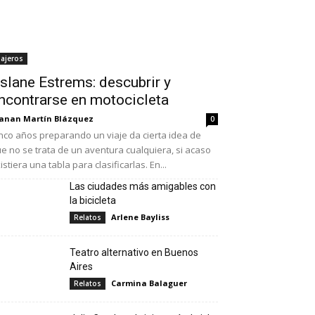
iajeros
slane Estrems: descubrir y
ncontrarse en motocicleta
anan Martín Blázquez
0
nco años preparando un viaje da cierta idea de
e no se trata de un aventura cualquiera, si acaso
istiera una tabla para clasificarlas. En...
Las ciudades más amigables con
la bicicleta
Arlene Bayliss
Relatos
Teatro alternativo en Buenos
Aires
Carmina Balaguer
Relatos