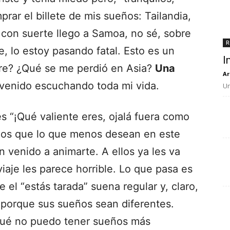
rar el billete de mis sueños: Tailandia,
 con suerte llego a Samoa, no sé, sobre
R
te, lo estoy pasando fatal. Esto es un
I
adre? ¿Qué se me perdió en Asia?
Una
Ar
enido escuchando toda mi vida.
Un
s “¡Qué valiente eres, ojalá fuera como
migos que lo que menos desean en este
n venido a animarte. A ellos ya les va
iaje les parece horrible. Lo que pasa es
e el “estás tarada” suena regular y, claro,
porque sus sueños sean diferentes.
 qué no puedo tener sueños más