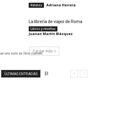
Adriana Herrera
Relatos
La librería de viajes de Roma
Libros y reseñas
Juanan Martín Blázquez
Cargar más
rque uno solo es libre cuando
El
ÚLTIMAS ENTRADAS
final
de
un
viaje