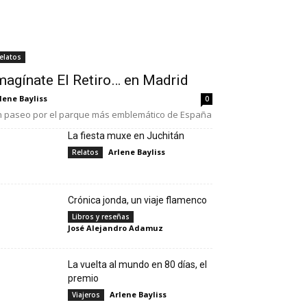
elatos
magínate El Retiro… en Madrid
lene Bayliss
0
 paseo por el parque más emblemático de España
La fiesta muxe en Juchitán
Arlene Bayliss
Relatos
Crónica jonda, un viaje flamenco
Libros y reseñas
José Alejandro Adamuz
La vuelta al mundo en 80 días, el
premio
Arlene Bayliss
Viajeros