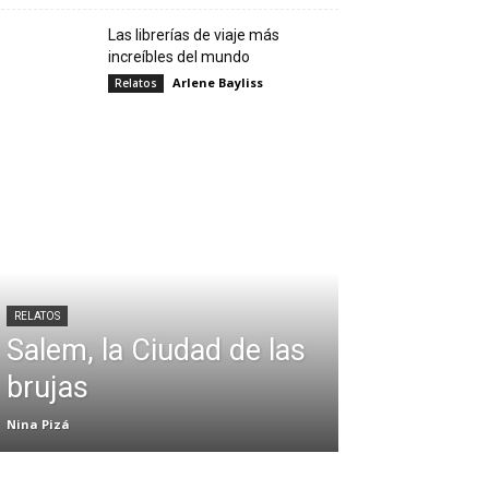
Las librerías de viaje más
increíbles del mundo
Arlene Bayliss
Relatos
RELATOS
Salem, la Ciudad de las
brujas
Nina Pizá