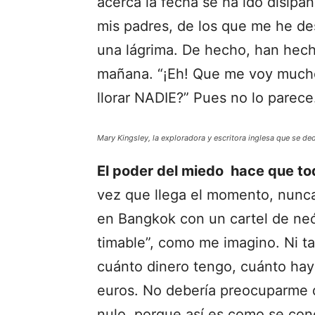
acerca la fecha se ha ido disipa
mis padres, de los que me he des
una lágrima. De hecho, han hech
mañana. “¡Eh! Que me voy mucho
llorar NADIE?” Pues no lo parece
Mary Kingsley, la exploradora y escritora inglesa que se ded
El poder del miedo hace que to
vez que llega el momento, nunca 
en Bangkok con un cartel de neó
timable”, como me imagino. Ni t
cuánto dinero tengo, cuánto hay
euros. No debería preocuparme q
nulo, porque así es como se co