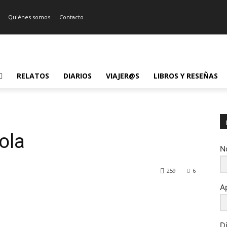
Quiénes somos
Contacto
RELATOS
DIARIOS
VIAJER@S
LIBROS Y RESEÑAS
sola
N
259
6
A
D