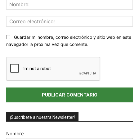
No
Co
ele
Sitio
Guardar mi nombre, correo electrónico y sitio web en este
web:
navegador la próxima vez que comente.
¡Suscríbete a nuestra Newsletter!
Nombre