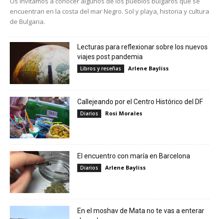
Os invitamos a conocer algunos de los pueblos búlgaros que se
encuentran en la costa del mar Negro. Sol y playa, historia y cultura
de Bulgaria.
Lecturas para reflexionar sobre los nuevos
viajes post pandemia
Arlene Bayliss
Libros y reseñas
Callejeando por el Centro Histórico del DF
Rosi Morales
Diarios
El encuentro con maría en Barcelona
Arlene Bayliss
Diarios
En el moshav de Mata no te vas a enterar