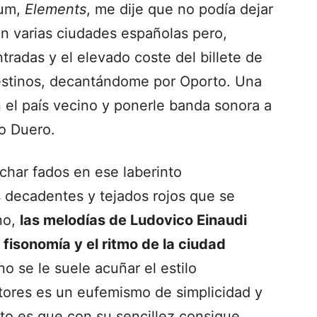
bum,
Elements
, me dije que no podía dejar
en varias ciudades españolas pero,
radas y el elevado coste del billete de
destinos, decantándome por Oporto. Una
 el país vecino y ponerle banda sonora a
o Duero.
char fados en ese laberinto
 decadentes y tejados rojos que se
no,
las melodías de Ludovico Einaudi
 fisonomía y el ritmo de la ciudad
ano se le suele acuñar el estilo
tores es un eufemismo de simplicidad y
erto es que con su sencillez consigue