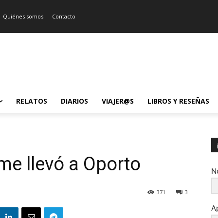
Quiénes somos
Contacto
RELATOS
DIARIOS
VIAJER@S
LIBROS Y RESEÑAS
me llevó a Oporto
N
371
3
A