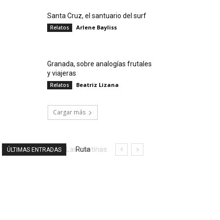
Santa Cruz, el santuario del surf
Arlene Bayliss
Relatos
Granada, sobre analogías frutales
y viajeras
Beatriz Lizana
Relatos
Cargar más
Ruta
ÚLTIMAS ENTRADAS
literaria
por la
Ciudad
de
México