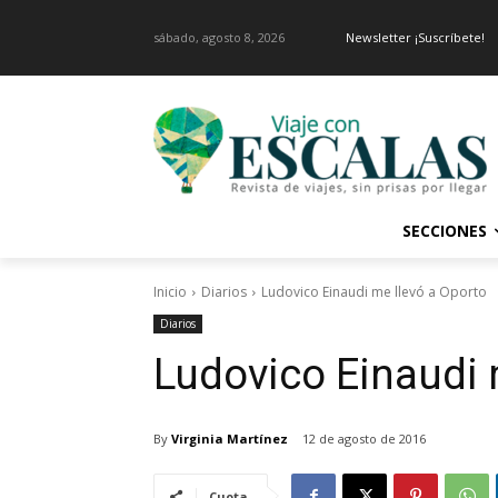
sábado, agosto 8, 2026
Newsletter ¡Suscríbete!
SECCIONES
Inicio
Diarios
Ludovico Einaudi me llevó a Oporto
Diarios
Ludovico Einaudi 
By
Virginia Martínez
12 de agosto de 2016
Cuota