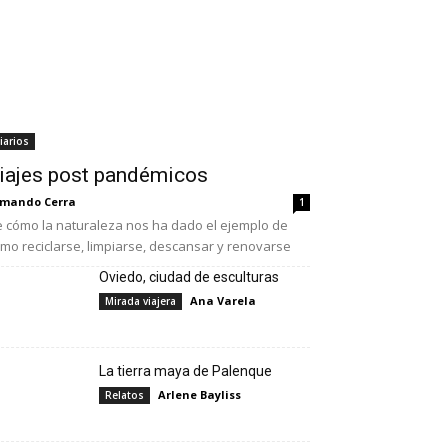
iarios
iajes post pandémicos
mando Cerra
1
 cómo la naturaleza nos ha dado el ejemplo de
mo reciclarse, limpiarse, descansar y renovarse
Oviedo, ciudad de esculturas
Ana Varela
Mirada viajera
La tierra maya de Palenque
Arlene Bayliss
Relatos