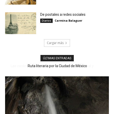
De postales a redes sociales
Carmina Balaguer
Diarios
Cargar más
ÚLTIMAS ENTRADAS
Ruta literaria por la Ciudad de México
Agave en vena: tequila, mezcal y pulque