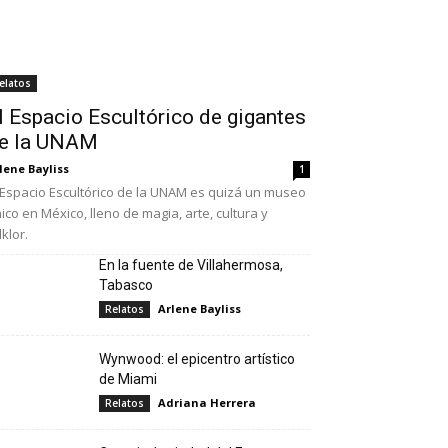
elatos
l Espacio Escultórico de gigantes
e la UNAM
lene Bayliss
1
 Espacio Escultórico de la UNAM es quizá un museo
ico en México, lleno de magia, arte, cultura y
lklor.
En la fuente de Villahermosa,
Tabasco
Arlene Bayliss
Relatos
Wynwood: el epicentro artístico
de Miami
Adriana Herrera
Relatos