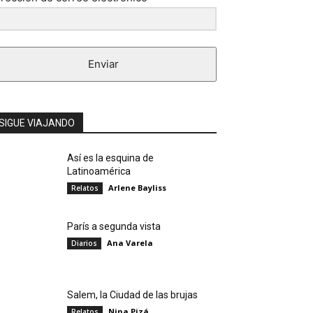
Enviar
SIGUE VIAJANDO
Así es la esquina de
Latinoamérica
Arlene Bayliss
Relatos
París a segunda vista
Ana Varela
Diarios
Salem, la Ciudad de las brujas
Nina Pizá
Relatos