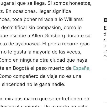
lugar al que se llega. Si somos honestos,
 En ocasiones, llegar significa
ces, toca poner mirada a lo Williams
R
y desmitificar sin compasión, como lo
E
d
 que escribe a Allen Ginsberg durante su
Ar
cto de ayahuasca. El poeta recorre gran
El
ún
no le gusta la mayoría de las veces,
fo
. Como en ninguna otra ciudad que haya
ente en Bogotá el peso muerto de
España
,
! Como compañero de viaje no es una
 sinceridad no le gana nadie.
on miradas macro que se entretienen en
lles es el conjunto. Un experto en este