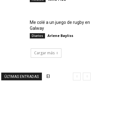
Me colé a un juego de rugby en
Galway
Arlene Bayliss
Diarios
Cargar más
El
ÚLTIMAS ENTRADAS
final
de
un
viaje