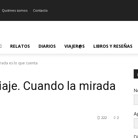
Quiénes somos
Contacto
RELATOS
DIARIOS
VIAJER@S
LIBROS Y RESEÑAS
rada es lo que cuenta
iaje. Cuando la mirada
N
A
222
2
D