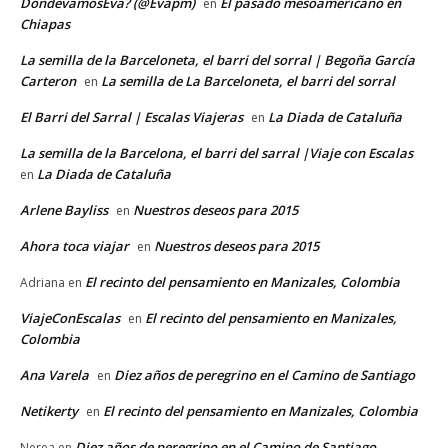
DondevamosEva? (@Evapm)
El pasado mesoamericano en
en
Chiapas
La semilla de la Barceloneta, el barri del sorral | Begoña García
Carteron
La semilla de La Barceloneta, el barri del sorral
en
El Barri del Sarral | Escalas Viajeras
La Diada de Cataluña
en
La semilla de la Barcelona, el barri del sarral |Viaje con Escalas
La Diada de Cataluña
en
Arlene Bayliss
Nuestros deseos para 2015
en
Ahora toca viajar
Nuestros deseos para 2015
en
El recinto del pensamiento en Manizales, Colombia
Adriana
en
ViajeConEscalas
El recinto del pensamiento en Manizales,
en
Colombia
Ana Varela
Diez años de peregrino en el Camino de Santiago
en
Netikerty
El recinto del pensamiento en Manizales, Colombia
en
Diez años de peregrino en el Camino de Santiago
Nerea
en