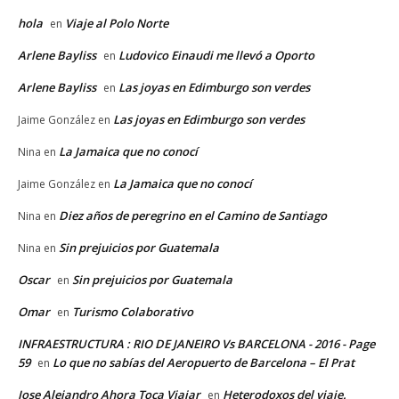
hola
Viaje al Polo Norte
en
Arlene Bayliss
Ludovico Einaudi me llevó a Oporto
en
Arlene Bayliss
Las joyas en Edimburgo son verdes
en
Las joyas en Edimburgo son verdes
Jaime González
en
La Jamaica que no conocí
Nina
en
La Jamaica que no conocí
Jaime González
en
Diez años de peregrino en el Camino de Santiago
Nina
en
Sin prejuicios por Guatemala
Nina
en
Oscar
Sin prejuicios por Guatemala
en
Omar
Turismo Colaborativo
en
INFRAESTRUCTURA : RIO DE JANEIRO Vs BARCELONA - 2016 - Page
59
Lo que no sabías del Aeropuerto de Barcelona – El Prat
en
Jose Alejandro Ahora Toca Viajar
Heterodoxos del viaje.
en