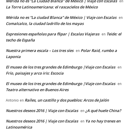
Mérida no es “La Ciudad Blanca” de México | Viaje con Escalas
en
La Torre Latinoamericana: el rascacielos de México
Mérida no es “La ciudad Blanca” de México | Viaje con Escalas
en
Comalcalco, la ciudad ladrillo de los mayas
Expresiones españolas para flipar | Escalas Viajeras
Teide: el
en
techo de España
Nuestra primera escala – Los tres síes
Polar Raid, rumbo a
en
Laponia
El museo de los tres grandes de Edimburgo |Viaje con Escalas
en
Frío, paisajes y arco iris: Escocia
El museo de los tres grandes de Edimburgo |Viaje con Escalas
en
Teatro alternativo en Buenos Aires
Raíles, un castillo y dos pueblos: Arcos de Jalón
Antonio
en
Nuestros deseos 2016 | Viaje con Escalas
¿A qué huele China?
en
Nuestros deseos 2016 | Viaje con Escalas
Ya no hay trenes en
en
Latinoamérica