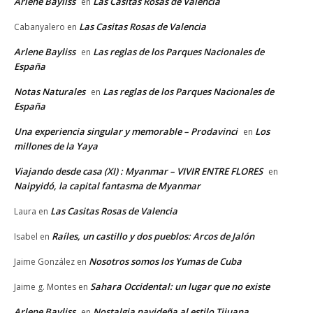
Arlene Bayliss
Las Casitas Rosas de Valencia
en
Las Casitas Rosas de Valencia
Cabanyalero
en
Arlene Bayliss
Las reglas de los Parques Nacionales de
en
España
Notas Naturales
Las reglas de los Parques Nacionales de
en
España
Una experiencia singular y memorable – Prodavinci
Los
en
millones de la Yaya
Viajando desde casa (XI) : Myanmar – VIVIR ENTRE FLORES
en
Naipyidó, la capital fantasma de Myanmar
Las Casitas Rosas de Valencia
Laura
en
Raíles, un castillo y dos pueblos: Arcos de Jalón
Isabel
en
Nosotros somos los Yumas de Cuba
Jaime González
en
Sahara Occidental: un lugar que no existe
Jaime g. Montes
en
Arlene Bayliss
Nostalgia navideña al estilo Tijuana
en