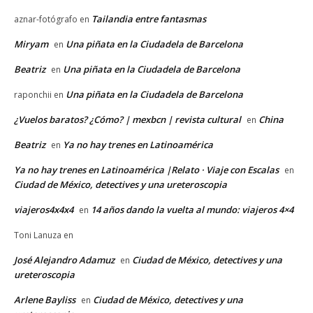
Tailandia entre fantasmas
aznar-fotógrafo
en
Miryam
Una piñata en la Ciudadela de Barcelona
en
Beatriz
Una piñata en la Ciudadela de Barcelona
en
Una piñata en la Ciudadela de Barcelona
raponchii
en
¿Vuelos baratos? ¿Cómo? | mexbcn | revista cultural
China
en
Beatriz
Ya no hay trenes en Latinoamérica
en
Ya no hay trenes en Latinoamérica |Relato · Viaje con Escalas
en
Ciudad de México, detectives y una ureteroscopia
viajeros4x4x4
14 años dando la vuelta al mundo: viajeros 4×4
en
Toni Lanuza
en
José Alejandro Adamuz
Ciudad de México, detectives y una
en
ureteroscopia
Arlene Bayliss
Ciudad de México, detectives y una
en