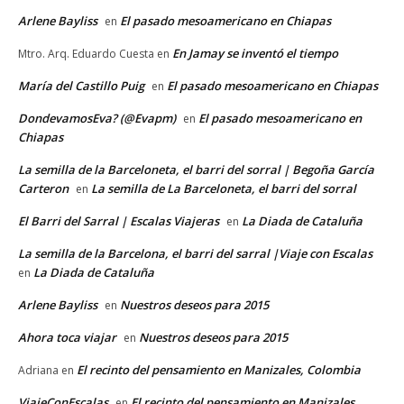
Arlene Bayliss
El pasado mesoamericano en Chiapas
en
En Jamay se inventó el tiempo
Mtro. Arq. Eduardo Cuesta
en
María del Castillo Puig
El pasado mesoamericano en Chiapas
en
DondevamosEva? (@Evapm)
El pasado mesoamericano en
en
Chiapas
La semilla de la Barceloneta, el barri del sorral | Begoña García
Carteron
La semilla de La Barceloneta, el barri del sorral
en
El Barri del Sarral | Escalas Viajeras
La Diada de Cataluña
en
La semilla de la Barcelona, el barri del sarral |Viaje con Escalas
La Diada de Cataluña
en
Arlene Bayliss
Nuestros deseos para 2015
en
Ahora toca viajar
Nuestros deseos para 2015
en
El recinto del pensamiento en Manizales, Colombia
Adriana
en
ViajeConEscalas
El recinto del pensamiento en Manizales,
en