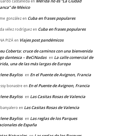
Mérida no es “La Ciudad
uardo castañeda
en
anca” de México
Cuba en frases populares
ime gonzález
en
Cuba en frases populares
lda vélez rodríguez
en
Viajes post pandémicos
NA PIZÁ
en
eu Coberta: cruce de caminos con una bienvenida
go dantesca – BeCiNadas
La calle comercial de
en
rida, una de las más largas de Europa
lene Bayliss
En el Puente de Avignon, Francia
en
En el Puente de Avignon, Francia
ssy bonastre
en
lene Bayliss
Las Casitas Rosas de Valencia
en
Las Casitas Rosas de Valencia
banyalero
en
lene Bayliss
Las reglas de los Parques
en
cionales de España
tas Naturales
Las reglas de los Parques
en