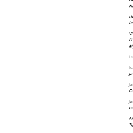
Na
Un
Pr
Vi
F
M
La
Is
Ja
Ja
C
Ja
no
Ar
Ti