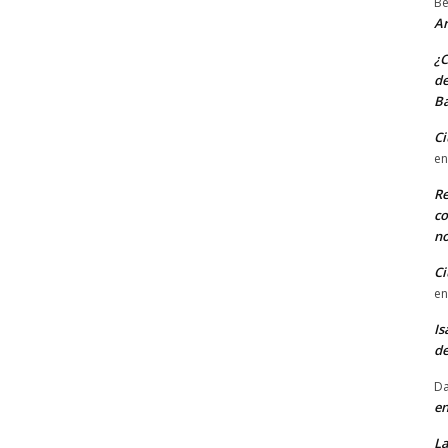
Be
Ar
¿C
de
Ba
Ci
e
Re
co
n
Ci
e
Is
d
Da
en
La