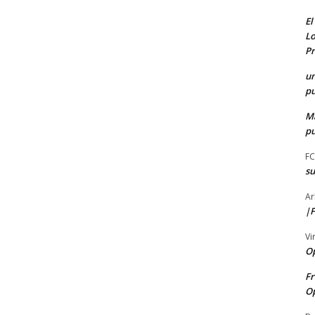
El
Lo
Pr
u
pu
M
pu
F
s
Ar
|F
Vi
O
Fr
O