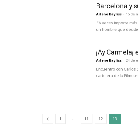
Barcelona y su
Arlene Bayliss
-
15 de 
“A veces importa más
un hombre que decidió
¡Ay Carmela¡ 
Arlene Bayliss
-
24 de 
Encuentro con Carlos Saura Una historia de la Guerra Civil Es
cartelera de la Filmote
...
1
11
12
13