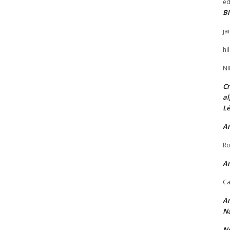
ed
Bl
ja
hi
NI
Cr
al
Lé
Ar
Ro
Ar
Ca
Ar
Na
No