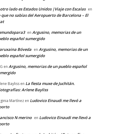
 otro lado es Estados Unidos |Viaje con Escalas
en
 que no sabías del Aeropuerto de Barcelona – El
at
nmundopara3
Argusino, memorias de un
en
eblo español sumergido
aruxaina Bóveda
Argusino, memorias de un
en
eblo español sumergido
Argusino, memorias de un pueblo español
CG
en
umergido
La fiesta muxe de Juchitán.
lene Bayliss
en
otografías: Arlene Bayliss
Ludovico Einaudi me llevó a
rginia Martínez
en
porto
ancisco N merino
Ludovico Einaudi me llevó a
en
porto