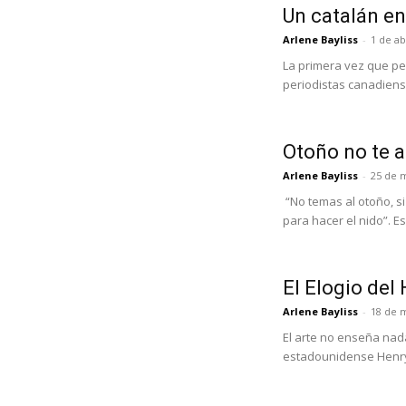
Un catalán en
Arlene Bayliss
-
1 de ab
La primera vez que pe
periodistas canadiense
Otoño no te 
Arlene Bayliss
-
25 de 
“No temas al otoño, si
para hacer el nido”. Es
El Elogio del
Arlene Bayliss
-
18 de 
El arte no enseña nada
estadounidense Henry 