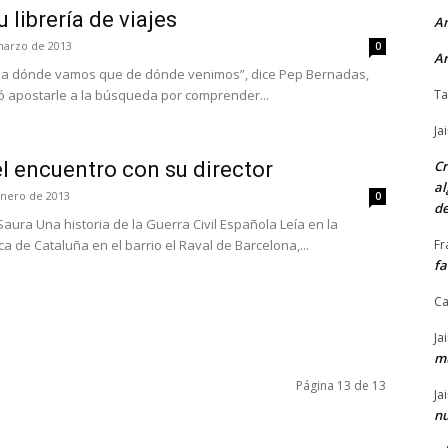
 librería de viajes
Ar
marzo de 2013
0
Ar
 a dónde vamos que de dónde venimos”, dice Pep Bernadas,
 apostarle a la búsqueda por comprender...
Ta
Ja
el encuentro con su director
Cr
al
enero de 2013
0
de
pañola Leía en la
ca de Cataluña en el barrio el Raval de Barcelona,...
Fr
f
C
Ja
mú
Página 13 de 13
Ja
nu