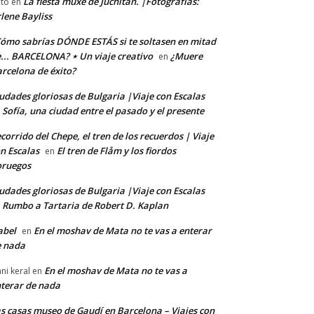
La fiesta muxe de Juchitán. |Fotografías:
to
en
lene Bayliss
ómo sabrías DÓNDE ESTÁS si te soltasen en mitad
... BARCELONA? ⋆ Un viaje creativo
¿Muere
en
rcelona de éxito?
udades gloriosas de Bulgaria |Viaje con Escalas
Sofía, una ciudad entre el pasado y el presente
n
corrido del Chepe, el tren de los recuerdos | Viaje
n Escalas
El tren de Flåm y los fiordos
en
oruegos
udades gloriosas de Bulgaria |Viaje con Escalas
Rumbo a Tartaria de Robert D. Kaplan
n
abel
En el moshav de Mata no te vas a enterar
en
e nada
En el moshav de Mata no te vas a
ni keral
en
terar de nada
s casas museo de Gaudí en Barcelona – Viajes con