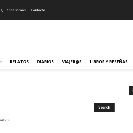
Quiénes somos
Contacto
RELATOS
DIARIOS
VIAJER@S
LIBROS Y RESEÑAS
s
Search
earch.