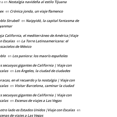
Nostalgia navideña al estilo Tijuana
na
en
ex
Crónica jonda, un viaje flamenco
en
blo Strubell
Naipyidó, la capital fantasma de
en
yanmar
ja California, el mediterráneo de América|Viaje
n Escalas
La Torre Latinoamericana: el
en
scacielos de México
ablo
Los paniora: los maorís españoles
en
s secuoyas gigantes de California | Viaje con
calas
Los Ángeles, la ciudad de ciudades
en
racas, en el recuerdo y la nostalgia | Viaje con
calas
Visitar Barcelona, caminar la ciudad
en
s secuoyas gigantes de California | Viaje con
calas
Escenas de viajes a Las Vegas
en
 otro lado es Estados Unidos |Viaje con Escalas
en
cenas de viajes a Las Vegas