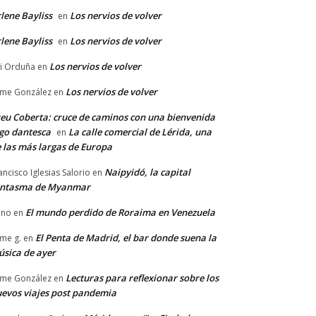
lene Bayliss
Los nervios de volver
en
lene Bayliss
Los nervios de volver
en
Los nervios de volver
i Orduña
en
Los nervios de volver
ime González
en
eu Coberta: cruce de caminos con una bienvenida
go dantesca
La calle comercial de Lérida, una
en
 las más largas de Europa
Naipyidó, la capital
ancisco Iglesias Salorio
en
antasma de Myanmar
El mundo perdido de Roraima en Venezuela
ano
en
El Penta de Madrid, el bar donde suena la
ime g.
en
sica de ayer
Lecturas para reflexionar sobre los
ime González
en
evos viajes post pandemia