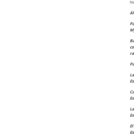
Ni
Ál
Pa
M
Ba
co
ra
P
La
Es
Ca
Es
La
Es
El
Es