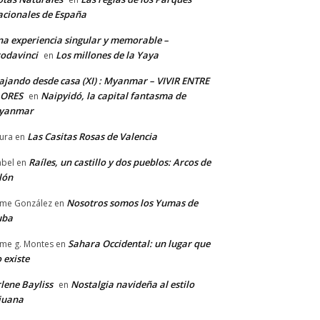
cionales de España
a experiencia singular y memorable –
odavinci
Los millones de la Yaya
en
ajando desde casa (XI) : Myanmar – VIVIR ENTRE
LORES
Naipyidó, la capital fantasma de
en
yanmar
Las Casitas Rosas de Valencia
ura
en
Raíles, un castillo y dos pueblos: Arcos de
abel
en
lón
Nosotros somos los Yumas de
ime González
en
uba
Sahara Occidental: un lugar que
ime g. Montes
en
 existe
lene Bayliss
Nostalgia navideña al estilo
en
juana